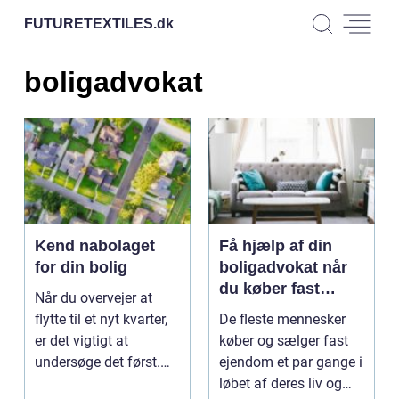
FUTURETEXTILES.
dk
boligadvokat
Kend nabolaget
Få hjælp af din
for din bolig
boligadvokat når
du køber fast
Når du overvejer at
ejendom
flytte til et nyt kvarter,
De fleste mennesker
er det vigtigt at
køber og sælger fast
undersøge det først.
ejendom et par gange i
Hvis du tager ...
løbet af deres liv og