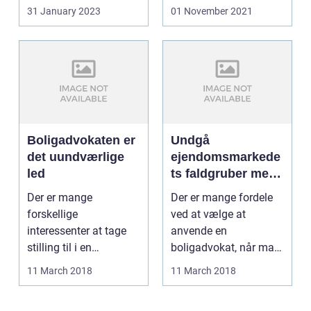
kan derfor næp...
31 January 2023
01 November 2021
Boligadvokaten er
Undgå
det uundværlige
ejendomsmarkede
led
ts faldgruber med
en boligadvokat
Der er mange
Der er mange fordele
forskellige
ved at vælge at
interessenter at tage
anvende en
stilling til i en
boligadvokat, når man
bolighandel; køber,
leder efter en ny ...
11 March 2018
11 March 2018
sæ...