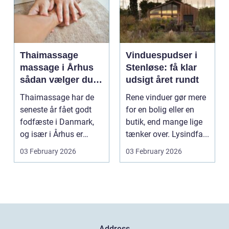
Thaimassage
Vinduespudser i
massage i Århus
Stenløse: få klar
sådan vælger du
udsigt året rundt
den rette
Thaimassage har de
Rene vinduer gør mere
behandling
seneste år fået godt
for en bolig eller en
fodfæste i Danmark,
butik, end mange lige
og især i Århus er
tænker over. Lysindfa...
udbuddet vokset
03 February 2026
03 February 2026
marka...
Address