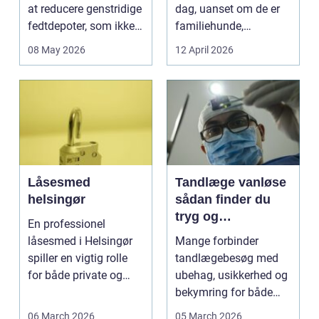
at reducere genstridige
dag, uanset om de er
fedtdepoter, som ikke
familiehunde,
reagerer ...
jagthunde,
08 May 2026
12 April 2026
konkurrenceh...
Låsesmed
Tandlæge vanløse
helsingør
sådan finder du
tryg og
En professionel
professionel
låsesmed i Helsingør
Mange forbinder
tandpleje
spiller en vigtig rolle
tandlægebesøg med
for både private og
ubehag, usikkerhed og
erhverv, når nøgler...
bekymring for både
smerter og pris.
06 March 2026
05 March 2026