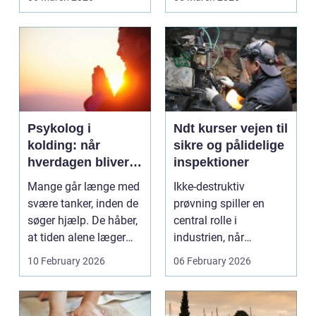
Særligt ...
Psykolog i
Ndt kurser vejen til
kolding: når
sikre og pålidelige
hverdagen bliver
inspektioner
for tung at bære
Mange går længe med
Ikke-destruktiv
alene
svære tanker, inden de
prøvning spiller en
søger hjælp. De håber,
central rolle i
at tiden alene læger
industrien, når
sårene, at tr...
konstruktioner,
10 February 2026
06 February 2026
svejsninger og k...