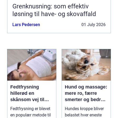
Grenknusning: som effektiv
løsning til have- og skovaffald
Lars Pedersen
01 July 2026
Fedtfrysning
Hund og massage:
hillerød en
mere ro, færre
skånsom vej til
smerter og bedre
reduktion af lokale
bevægelse
Fedtfrysning er blevet
Hundes kroppe bliver
fedtdepoter
en populær metode til
belastet hver eneste