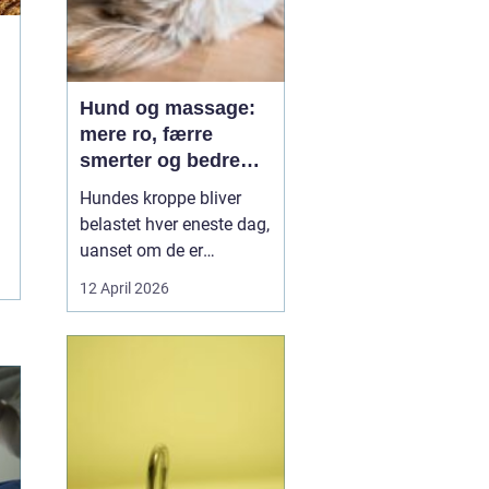
Hund og massage:
mere ro, færre
smerter og bedre
bevægelse
Hundes kroppe bliver
belastet hver eneste dag,
uanset om de er
familiehunde, jagthunde,
12 April 2026
konkurrencehunde eller
seniorer. Mange ejere
opdager først problemer,
når hunden halter, virker
sur eller pludselig ikke vil
hoppe op i sofaen. Her
k...