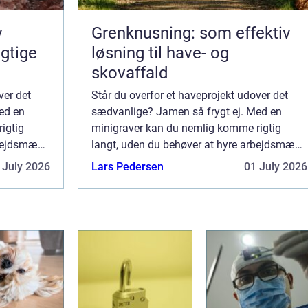
v
Grenknusning: som effektiv
gtige
løsning til have- og
skovaffald
ver det
Står du overfor et haveprojekt udover det
ed en
sædvanlige? Jamen så frygt ej. Med en
igtig
minigraver kan du nemlig komme rigtig
rbejdsmænd
langt, uden du behøver at hyre arbejdsmænd
ølgelig
til at klare det hårde arbejde. Selvfølgelig
 July 2026
Lars Pedersen
01 July 2026
en om du
kan du altid betale dig for det, men om du
v...