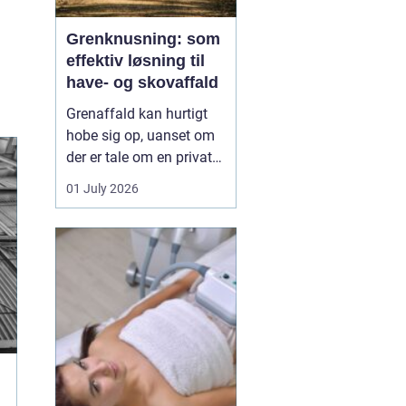
Grenknusning: som
effektiv løsning til
have- og skovaffald
Grenaffald kan hurtigt
hobe sig op, uanset om
der er tale om en privat
have, læhegn langs
01 July 2026
marken eller større
skovarealer. Mange
oplever, at bunker af
grene, kvas og toppe
både skæmmer området
og gør det svæ...