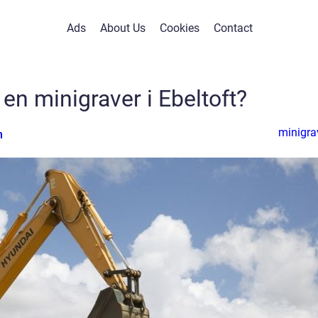
Ads
About Us
Cookies
Contact
e en minigraver i Ebeltoft?
minigra
n