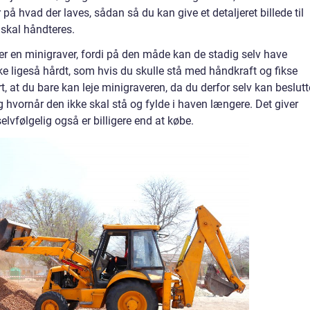
r på hvad der laves, sådan så du kan give et detaljeret billede til
skal håndteres.
r en minigraver, fordi på den måde kan de stadig selv have
kke ligeså hårdt, som hvis du skulle stå med håndkraft og fikse
t, at du bare kan leje minigraveren, da du derfor selv kan beslutt
g hvornår den ikke skal stå og fylde i haven længere. Det giver
 selvfølgelig også er billigere end at købe.