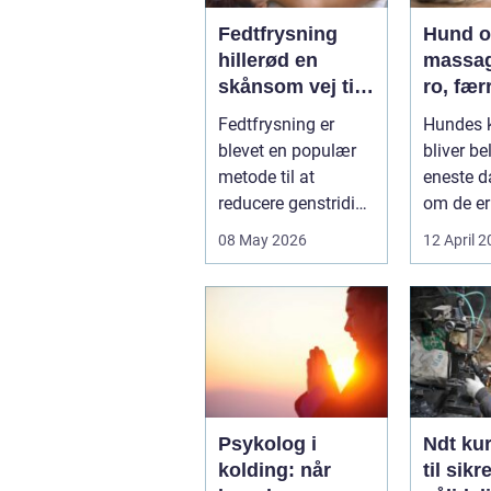
Fedtfrysning
Hund 
hillerød en
massag
skånsom vej til
ro, fær
reduktion af
smerte
Fedtfrysning er
Hundes 
lokale
bedre
blevet en populær
bliver be
fedtdepoter
bevæge
metode til at
eneste d
reducere genstridige
om de er
fedtdepoter, som
familieh
08 May 2026
12 April 
ikke reagerer ...
jagthund
konkurre
Psykolog i
Ndt kurser
kolding: når
til sikr