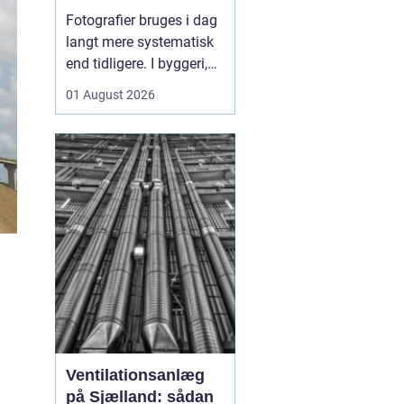
sådan skaber
Fotografier bruges i dag
billeder overblik og
langt mere systematisk
tryghed
end tidligere. I byggeri,
ejendomsdrift og
01 August 2026
arbejdsmiljø arbejder
mange nu
med
fotoregistrering som
en
fast del af
dokumentation...
Ventilationsanlæg
på Sjælland: sådan