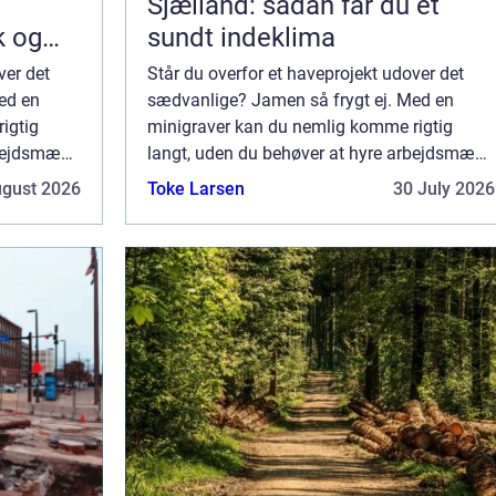
Sjælland: sådan får du et
k og
sundt indeklima
ver det
Står du overfor et haveprojekt udover det
ed en
sædvanlige? Jamen så frygt ej. Med en
igtig
minigraver kan du nemlig komme rigtig
rbejdsmænd
langt, uden du behøver at hyre arbejdsmænd
ølgelig
til at klare det hårde arbejde. Selvfølgelig
ugust 2026
Toke Larsen
30 July 2026
en om du
kan du altid betale dig for det, men om du
v...