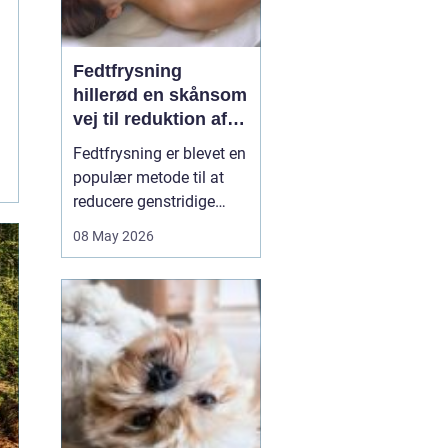
Fedtfrysning
hillerød en skånsom
vej til reduktion af
lokale fedtdepoter
Fedtfrysning er blevet en
populær metode til at
reducere genstridige
fedtdepoter, som ikke
08 May 2026
reagerer på kost og
motion. Behandlingen er
ikke en slankekur, men et
supplement for dig, der
er tæt på din idealvægt
og ønsker at forme
kroppen enkelte steder...