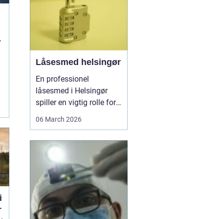
g
Låsesmed helsingør
En professionel
låsesmed i Helsingør
spiller en vigtig rolle for
e
både private og erhverv,
06 March 2026
når nøglerne mangler,
døren driller, eller
sikkerheden skal
opgraderes. I en by med
mange ældre
ejendomme,
sommerhuse og
i
moderne boliger er der
r