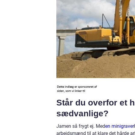
Står du overfor et 
sædvanlige?
Jamen så frygt ej. Med
en minigraver
arbejdsmænd til at klare det hårde arb