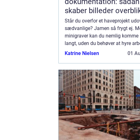
dokumentation: sådan
skaber billeder overbli
tryghed
Står du overfor et haveprojekt udo
sædvanlige? Jamen så frygt ej. M
minigraver kan du nemlig komme r
langt, uden du behøver at hyre a
til at klare det hårde arbejde. Selvf
Katrine Nielsen
01 A
kan du altid betale dig for det, m
v...