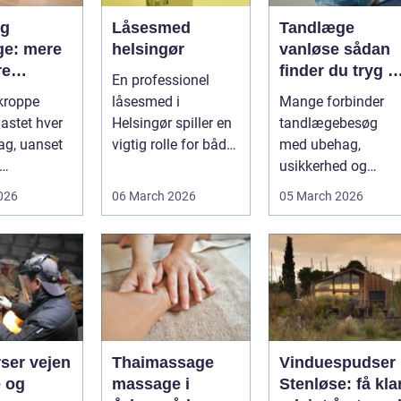
og
Låsesmed
Tandlæge
e: mere
helsingør
vanløse sådan
re
finder du tryg o
En professionel
r og
professionel
kroppe
låsesmed i
Mange forbinder
tandpleje
lastet hver
Helsingør spiller en
tandlægebesøg
lse
ag, uanset
vigtig rolle for både
med ubehag,
private og erhverv,
usikkerhed og
unde,
når nøgler...
bekymring for båd
2026
06 March 2026
05 March 2026
e,
smerter og pris.
nceh...
Særligt ...
 vejen
Thaimassage
Vinduespudser 
e og
massage i
Stenløse: få kla