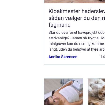
Kloakmester hadersle
sådan vælger du den ri
fagmand
Står du overfor et haveprojekt udo
sædvanlige? Jamen så frygt ej. M
minigraver kan du nemlig komme r
langt, uden du behøver at hyre a
til at klare det hårde arbejde. Selvf
Annika Sørensen
14
kan du altid betale dig for det, m
v...