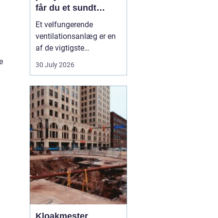
får du et sundt
indeklima
Et velfungerende
ventilationsanlæg er en
af de vigtigste
forudsætninger for et
e
30 July 2026
sundt og behageligt
indeklima. Når luften i
boligen eller på
arbejdspladsen bliver
tung, fugtig eller for
varm, påvirker det både
komfo...
Kloakmester