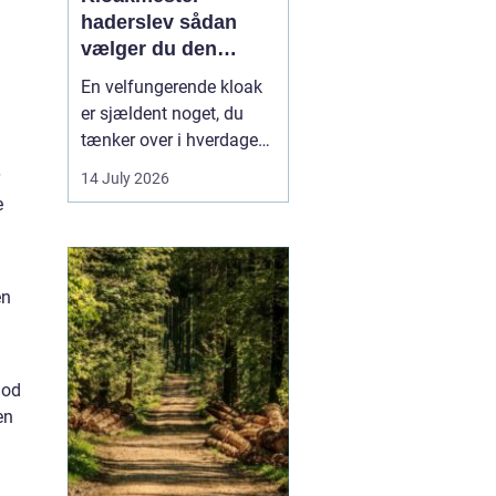
haderslev sådan
vælger du den
rigtige fagmand
En velfungerende kloak
er sjældent noget, du
tænker over i hverdagen.
Men når vandet
14 July 2026
pludselig står i kælderen,
e
eller toilettet stopper til,
bliver behovet for en
kompetent kloakmester
en
meget tydeligt. I
Haderslev og omegn er
der flere muligheder,
men...
god
en