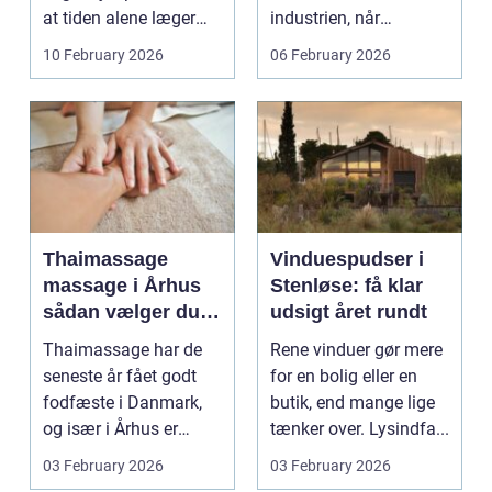
at tiden alene læger
industrien, når
sårene, at tr...
konstruktioner,
10 February 2026
06 February 2026
svejsninger og k...
Thaimassage
Vinduespudser i
massage i Århus
Stenløse: få klar
sådan vælger du
udsigt året rundt
den rette
Thaimassage har de
Rene vinduer gør mere
behandling
seneste år fået godt
for en bolig eller en
fodfæste i Danmark,
butik, end mange lige
og især i Århus er
tænker over. Lysindfa...
udbuddet vokset
03 February 2026
03 February 2026
marka...