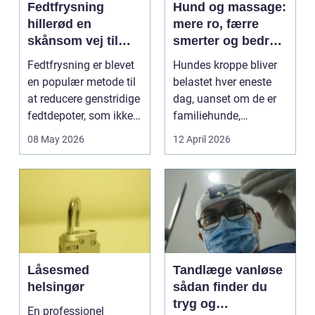
Fedtfrysning
Hund og massage:
hillerød en
mere ro, færre
skånsom vej til
smerter og bedre
reduktion af lokale
bevægelse
Fedtfrysning er blevet
Hundes kroppe bliver
fedtdepoter
en populær metode til
belastet hver eneste
at reducere genstridige
dag, uanset om de er
fedtdepoter, som ikke
familiehunde,
reagerer ...
jagthunde,
08 May 2026
12 April 2026
konkurrenceh...
Låsesmed
Tandlæge vanløse
helsingør
sådan finder du
tryg og
En professionel