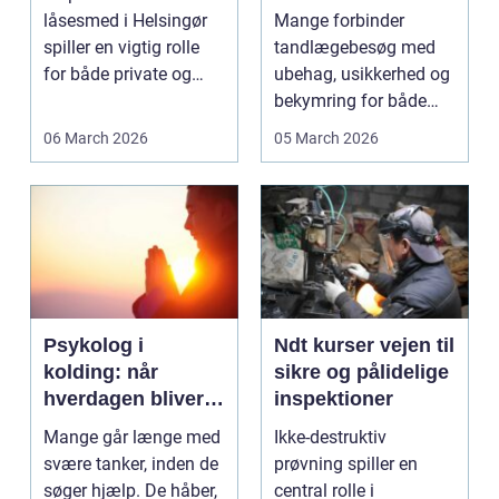
professionel
låsesmed i Helsingør
Mange forbinder
tandpleje
spiller en vigtig rolle
tandlægebesøg med
for både private og
ubehag, usikkerhed og
erhverv, når nøgler...
bekymring for både
smerter og pris.
06 March 2026
05 March 2026
Særligt ...
Psykolog i
Ndt kurser vejen til
kolding: når
sikre og pålidelige
hverdagen bliver
inspektioner
for tung at bære
Mange går længe med
Ikke-destruktiv
alene
svære tanker, inden de
prøvning spiller en
søger hjælp. De håber,
central rolle i