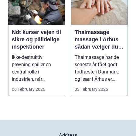
Ndt kurser vejen til
Thaimassage
sikre og pålidelige
massage i Århus
inspektioner
sådan vælger du
den rette
Ikke-destruktiv
Thaimassage har de
behandling
prøvning spiller en
seneste år fået godt
central rolle i
fodfæste i Danmark,
industrien, når
og især i Århus er
konstruktioner,
udbuddet vokset
06 February 2026
03 February 2026
svejsninger og k...
marka...
Address