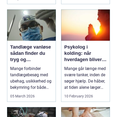
konkurrenceh...
Tandlæge vanløse
Psykolog i
sådan finder du
kolding: når
tryg og
hverdagen bliver
professionel
for tung at bære
Mange forbinder
Mange går længe med
tandpleje
alene
tandlægebesøg med
svære tanker, inden de
ubehag, usikkerhed og
søger hjælp. De håber,
bekymring for både
at tiden alene læger
smerter og pris.
sårene, at tr...
05 March 2026
10 February 2026
Særligt ...