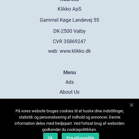
web:
www.klikko.dk
Menu
Ads
About Us
Cookies
På vores website bruges cookies til at huske dine indstillinger,
Contact
statistik og personalisering af indhold og annoncer. Denne
Sitemap
information deles med tredjepart. Ved fortsat brug af websiden
godkender du cookiepolitikken.
Ok
Privatlivspolitik