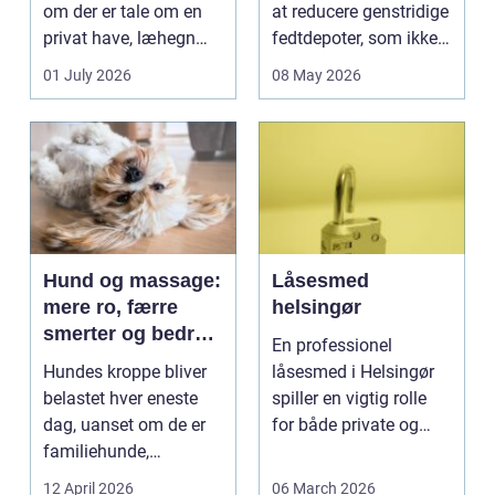
om der er tale om en
at reducere genstridige
privat have, læhegn
fedtdepoter, som ikke
langs mark...
reagerer ...
01 July 2026
08 May 2026
Hund og massage:
Låsesmed
mere ro, færre
helsingør
smerter og bedre
En professionel
bevægelse
Hundes kroppe bliver
låsesmed i Helsingør
belastet hver eneste
spiller en vigtig rolle
dag, uanset om de er
for både private og
familiehunde,
erhverv, når nøgler...
jagthunde,
12 April 2026
06 March 2026