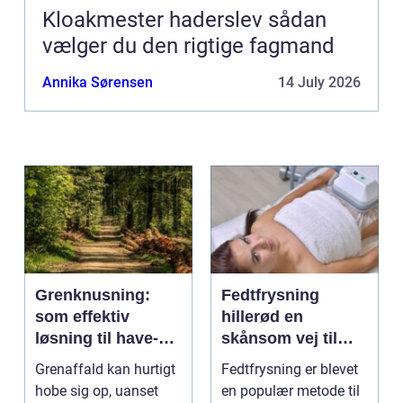
Kloakmester haderslev sådan
vælger du den rigtige fagmand
Annika Sørensen
14 July 2026
Grenknusning:
Fedtfrysning
som effektiv
hillerød en
løsning til have-
skånsom vej til
og skovaffald
reduktion af lokale
Grenaffald kan hurtigt
Fedtfrysning er blevet
fedtdepoter
hobe sig op, uanset
en populær metode til