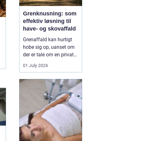
Grenknusning: som
effektiv løsning til
have- og skovaffald
Grenaffald kan hurtigt
hobe sig op, uanset om
der er tale om en privat
have, læhegn langs
01 July 2026
marken eller større
skovarealer. Mange
oplever, at bunker af
grene, kvas og toppe
både skæmmer området
og gør det svæ...