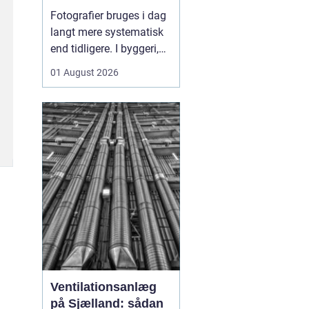
sådan skaber
Fotografier bruges i dag
billeder overblik og
langt mere systematisk
tryghed
end tidligere. I byggeri,
ejendomsdrift og
01 August 2026
arbejdsmiljø arbejder
mange nu
med
fotoregistrering som
en
fast del af
dokumentation...
Ventilationsanlæg
på Sjælland: sådan