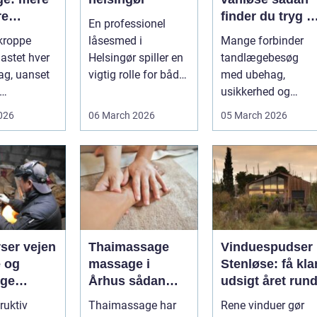
re
finder du tryg o
En professionel
r og
professionel
kroppe
låsesmed i
Mange forbinder
tandpleje
lastet hver
Helsingør spiller en
tandlægebesøg
lse
ag, uanset
vigtig rolle for både
med ubehag,
private og erhverv,
usikkerhed og
unde,
når nøgler...
bekymring for båd
2026
06 March 2026
05 March 2026
e,
smerter og pris.
nceh...
Særligt ...
 vejen
Thaimassage
Vinduespudser 
e og
massage i
Stenløse: få kla
ige
Århus sådan
udsigt året rund
tioner
vælger du den
ruktiv
Thaimassage har
Rene vinduer gør
rette behandling