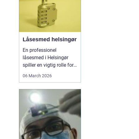
Låsesmed helsingør
En professionel
låsesmed i Helsingør
spiller en vigtig rolle for
både private og erhverv,
06 March 2026
når nøglerne mangler,
døren driller, eller
sikkerheden skal
opgraderes. I en by med
mange ældre
ejendomme,
sommerhuse og
moderne boliger er der