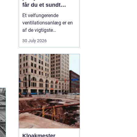
får du et sundt
indeklima
Et velfungerende
ventilationsanlæg er en
af de vigtigste
forudsætninger for et
30 July 2026
sundt og behageligt
indeklima. Når luften i
boligen eller på
arbejdspladsen bliver
tung, fugtig eller for
varm, påvirker det både
komfo...
Kloakmester