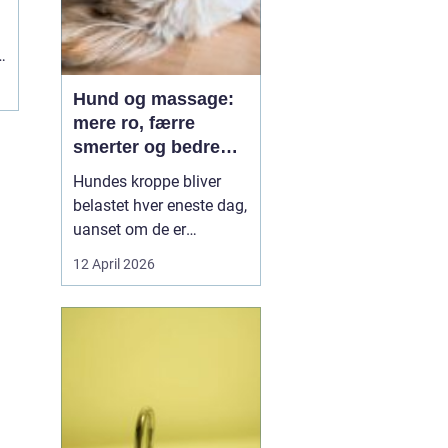
Hund og massage:
mere ro, færre
smerter og bedre
bevægelse
Hundes kroppe bliver
belastet hver eneste dag,
uanset om de er
familiehunde, jagthunde,
12 April 2026
konkurrencehunde eller
seniorer. Mange ejere
opdager først problemer,
når hunden halter, virker
sur eller pludselig ikke vil
hoppe op i sofaen. Her
k...