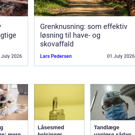
v
Grenknusning: som effektiv
gtige
løsning til have- og
skovaffald
 July 2026
Lars Pedersen
01 July 2026
og
Låsesmed
Tandlæge
e: mere
helsingør
vanløse sådan