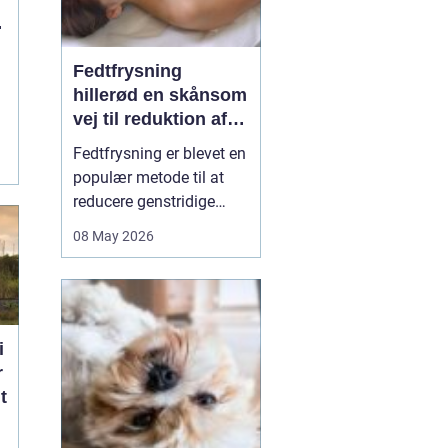
g
Fedtfrysning
hillerød en skånsom
vej til reduktion af
lokale fedtdepoter
e
Fedtfrysning er blevet en
populær metode til at
reducere genstridige
fedtdepoter, som ikke
08 May 2026
reagerer på kost og
motion. Behandlingen er
ikke en slankekur, men et
supplement for dig, der
er tæt på din idealvægt
i
og ønsker at forme
r
kroppen enkelte steder...
t