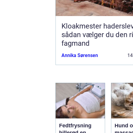
Kloakmester hadersle
sådan vælger du den ri
fagmand
Annika Sørensen
14
Fedtfrysning
Hund 
hillerød en
massag