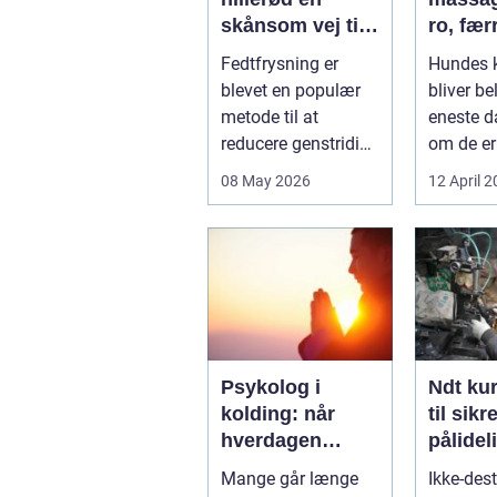
skånsom vej til
ro, fær
reduktion af
smerte
Fedtfrysning er
Hundes 
lokale
bedre
blevet en populær
bliver be
fedtdepoter
bevæge
metode til at
eneste d
reducere genstridige
om de er
fedtdepoter, som
familieh
08 May 2026
12 April 
ikke reagerer ...
jagthund
konkurre
Psykolog i
Ndt kurser
kolding: når
til sikr
hverdagen
pålidel
bliver for tung at
inspek
Mange går længe
Ikke-dest
bære alene