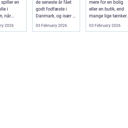
spiller en
de seneste år fået
mere for en bolig
lle i
godt fodfæste i
eller en butik, end
n, når
Danmark, og især i
mange lige tænker
ioner,
Århus er udbuddet
over. Lysindfa...
ry 2026
03 February 2026
03 February 2026
er og k...
vokset marka...