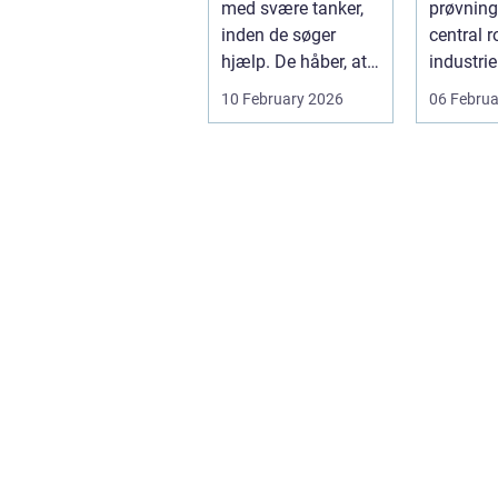
med svære tanker,
prøvning 
inden de søger
central ro
hjælp. De håber, at
industrie
tiden alene læger
konstrukt
10 February 2026
06 Februa
sårene, at tr...
svejsning