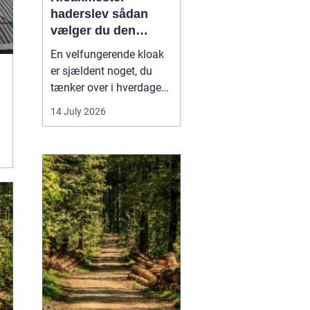
haderslev sådan
vælger du den
rigtige fagmand
En velfungerende kloak
er sjældent noget, du
tænker over i hverdagen.
Men når vandet
14 July 2026
pludselig står i kælderen,
eller toilettet stopper til,
bliver behovet for en
kompetent kloakmester
meget tydeligt. I
Haderslev og omegn er
der flere muligheder,
men...