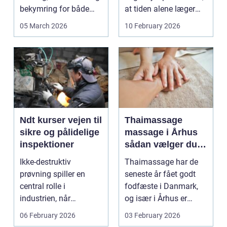
bekymring for både
at tiden alene læger
smerter og pris.
sårene, at tr...
05 March 2026
10 February 2026
Særligt ...
Ndt kurser vejen til
Thaimassage
sikre og pålidelige
massage i Århus
inspektioner
sådan vælger du
den rette
Ikke-destruktiv
Thaimassage har de
behandling
prøvning spiller en
seneste år fået godt
central rolle i
fodfæste i Danmark,
industrien, når
og især i Århus er
konstruktioner,
udbuddet vokset
06 February 2026
03 February 2026
svejsninger og k...
marka...