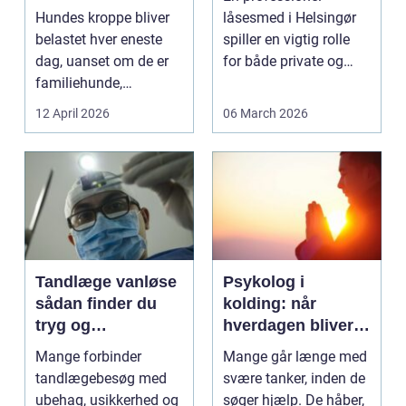
bevægelse
Hundes kroppe bliver
låsesmed i Helsingør
belastet hver eneste
spiller en vigtig rolle
dag, uanset om de er
for både private og
familiehunde,
erhverv, når nøgler...
jagthunde,
12 April 2026
06 March 2026
konkurrenceh...
Tandlæge vanløse
Psykolog i
sådan finder du
kolding: når
tryg og
hverdagen bliver
professionel
for tung at bære
Mange forbinder
Mange går længe med
tandpleje
alene
tandlægebesøg med
svære tanker, inden de
ubehag, usikkerhed og
søger hjælp. De håber,