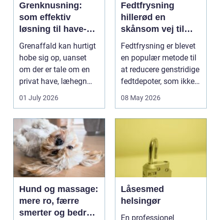
Grenknusning:
Fedtfrysning
som effektiv
hillerød en
løsning til have-
skånsom vej til
og skovaffald
reduktion af lokale
Grenaffald kan hurtigt
Fedtfrysning er blevet
fedtdepoter
hobe sig op, uanset
en populær metode til
om der er tale om en
at reducere genstridige
privat have, læhegn
fedtdepoter, som ikke
langs mark...
reagerer ...
01 July 2026
08 May 2026
Hund og massage:
Låsesmed
mere ro, færre
helsingør
smerter og bedre
En professionel