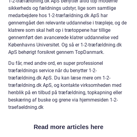
1-2-træfældning.dk ApS benytter altid top moderne
sikkerheds og fældnings udstyr, lige som samtlige
medarbejdere hos 1-2-træfældning.dk ApS har
gennemgået den relevante uddannelse i træpleje, og de
klatrere som skal helt op i trætoppene har tillige
gennemført den avancerede klatrer uddannelse ved
Københavns Universitet. Og så er 1-2-træfældning.dk
ApS behørigt forsikret gennem TopDanmark.
Du får, med andre ord, en super professionel
træfældnings service når du benytter 1-2-
træfældning.dk ApS. Du kan læse mere om 1-2-
træfældning.dk ApS, og kontakte virksomheden med
henblik på en tilbud på træfældning, topkapning eller
beskæring af buske og grene via hjemmesiden 1-2-
traefaeldning.dk
Read more articles here