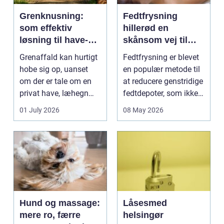
Grenknusning:
Fedtfrysning
som effektiv
hillerød en
løsning til have-
skånsom vej til
og skovaffald
reduktion af lokale
Grenaffald kan hurtigt
Fedtfrysning er blevet
fedtdepoter
hobe sig op, uanset
en populær metode til
om der er tale om en
at reducere genstridige
privat have, læhegn
fedtdepoter, som ikke
langs mark...
reagerer ...
01 July 2026
08 May 2026
Hund og massage:
Låsesmed
mere ro, færre
helsingør