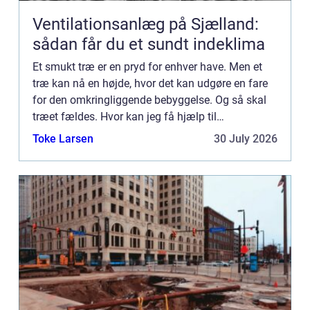
Ventilationsanlæg på Sjælland:
sådan får du et sundt indeklima
Et smukt træ er en pryd for enhver have. Men et
træ kan nå en højde, hvor det kan udgøre en fare
for den omkringliggende bebyggelse. Og så skal
træet fældes. Hvor kan jeg få hjælp til
træfældning i Østjylland? Hvis du står med et
Toke Larsen
30 July 2026
stort og højt træ – ...