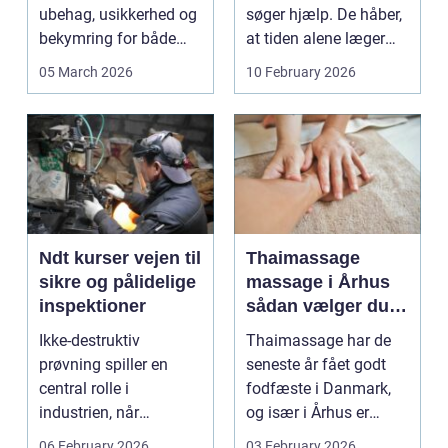
ubehag, usikkerhed og
søger hjælp. De håber,
bekymring for både
at tiden alene læger
smerter og pris.
sårene, at tr...
05 March 2026
10 February 2026
Særligt ...
Ndt kurser vejen til
Thaimassage
sikre og pålidelige
massage i Århus
inspektioner
sådan vælger du
den rette
Ikke-destruktiv
Thaimassage har de
behandling
prøvning spiller en
seneste år fået godt
central rolle i
fodfæste i Danmark,
industrien, når
og især i Århus er
konstruktioner,
udbuddet vokset
06 February 2026
03 February 2026