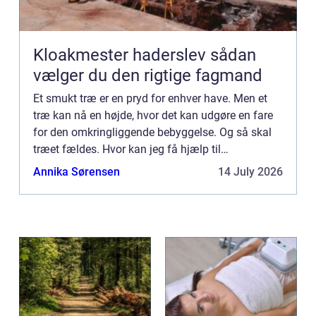
Kloakmester haderslev sådan
vælger du den rigtige fagmand
Et smukt træ er en pryd for enhver have. Men et
træ kan nå en højde, hvor det kan udgøre en fare
for den omkringliggende bebyggelse. Og så skal
træet fældes. Hvor kan jeg få hjælp til
træfældning i Østjylland? Hvis du står med et
Annika Sørensen
14 July 2026
stort og højt træ – ...