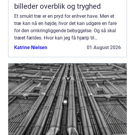
billeder overblik og tryghed
Et smukt træ er en pryd for enhver have. Men et
træ kan nå en højde, hvor det kan udgøre en fare
for den omkringliggende bebyggelse. Og så skal
træet fældes. Hvor kan jeg få hjælp til
træfældning i Østjylland? Hvis du står med et
Katrine Nielsen
01 August 2026
stort og højt træ – ...