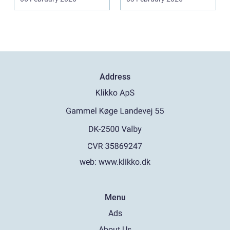
svejsninger og k...
marka...
Address
web:
www.klikko.dk
Menu
Ads
About Us