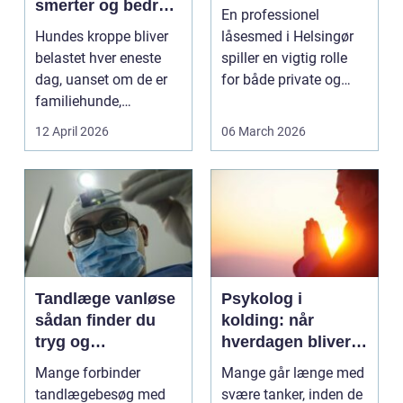
smerter og bedre
En professionel
bevægelse
Hundes kroppe bliver
låsesmed i Helsingør
belastet hver eneste
spiller en vigtig rolle
dag, uanset om de er
for både private og
familiehunde,
erhverv, når nøgler...
jagthunde,
12 April 2026
06 March 2026
konkurrenceh...
Tandlæge vanløse
Psykolog i
sådan finder du
kolding: når
tryg og
hverdagen bliver
professionel
for tung at bære
Mange forbinder
Mange går længe med
tandpleje
alene
tandlægebesøg med
svære tanker, inden de