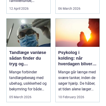
familiehunde,
erhverv, når nøgler...
jagthunde,
12 April 2026
06 March 2026
konkurrenceh...
Tandlæge vanløse
Psykolog i
sådan finder du
kolding: når
tryg og
hverdagen bliver
professionel
for tung at bære
Mange forbinder
Mange går længe med
tandpleje
alene
tandlægebesøg med
svære tanker, inden de
ubehag, usikkerhed og
søger hjælp. De håber,
bekymring for både
at tiden alene læger
smerter og pris.
sårene, at tr...
05 March 2026
10 February 2026
Særligt ...