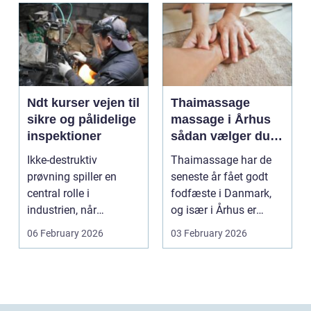
Ndt kurser vejen til
Thaimassage
sikre og pålidelige
massage i Århus
inspektioner
sådan vælger du
den rette
Ikke-destruktiv
Thaimassage har de
behandling
prøvning spiller en
seneste år fået godt
central rolle i
fodfæste i Danmark,
industrien, når
og især i Århus er
konstruktioner,
udbuddet vokset
06 February 2026
03 February 2026
svejsninger og k...
marka...