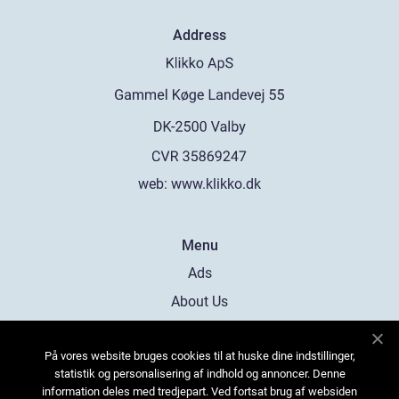
Address
web:
www.klikko.dk
Menu
Ads
About Us
Cookies
På vores website bruges cookies til at huske dine indstillinger,
Contact
statistik og personalisering af indhold og annoncer. Denne
Sitemap
information deles med tredjepart. Ved fortsat brug af websiden