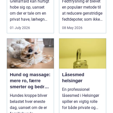
Grenaffald kan hurtigt
Fedtfrysning er blevet
fedtdepoter
hobe sig op, uanset
en populær metode til
om der er tale om en
at reducere genstridige
privat have, læhegn
fedtdepoter, som ikke
langs mark...
reagerer ...
01 July 2026
08 May 2026
Hund og massage:
Låsesmed
mere ro, færre
helsingør
smerter og bedre
En professionel
bevægelse
Hundes kroppe bliver
låsesmed i Helsingør
belastet hver eneste
spiller en vigtig rolle
dag, uanset om de er
for både private og