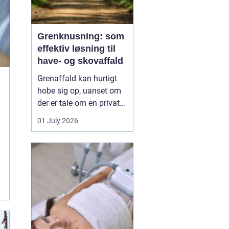
Grenknusning: som
effektiv løsning til
have- og skovaffald
Grenaffald kan hurtigt
hobe sig op, uanset om
der er tale om en privat
have, læhegn langs
01 July 2026
marken eller større
skovarealer. Mange
oplever, at bunker af
grene, kvas og toppe
både skæmmer området
og gør det svæ...