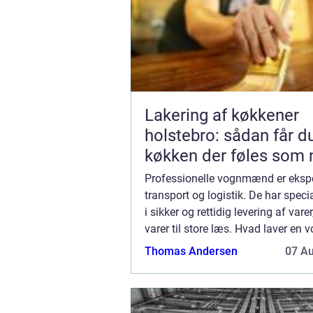
Lakering af køkkener
holstebro: sådan får d
køkken der føles som 
Professionelle vognmænd er ekspe
transport og logistik. De har specia
i sikker og rettidig levering af vare
varer til store læs. Hvad laver e
En dygtig og erfaren vognmand k
Thomas Andersen
07 A
med særlige transportbehov, s...