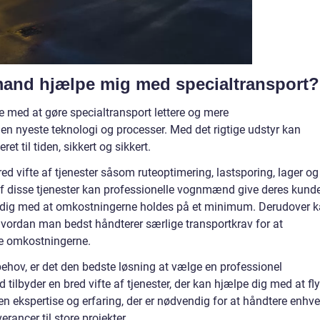
and hjælpe mig med specialtransport?
med at gøre specialtransport lettere og mere
en nyeste teknologi og processer. Med det rigtige udstyr kan
et til tiden, sikkert og sikkert.
 vifte af tjenester såsom ruteoptimering, lastsporing, lager og
af disse tjenester kan professionelle vognmænd give deres kund
mtidig med at omkostningerne holdes på et minimum. Derudover 
vordan man bedst håndterer særlige transportkrav for at
re omkostningerne.
ehov, er det den bedste løsning at vælge en professionel
lbyder en bred vifte af tjenester, der kan hjælpe dig med at fly
den ekspertise og erfaring, der er nødvendig for at håndtere enhve
rancer til store projekter.