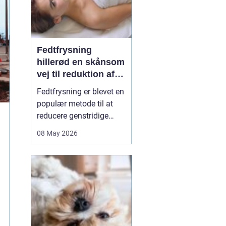
Fedtfrysning
hillerød en skånsom
vej til reduktion af
lokale fedtdepoter
Fedtfrysning er blevet en
populær metode til at
reducere genstridige
fedtdepoter, som ikke
08 May 2026
reagerer på kost og
motion. Behandlingen er
ikke en slankekur, men et
supplement for dig, der
er tæt på din idealvægt
og ønsker at forme
kroppen enkelte steder...