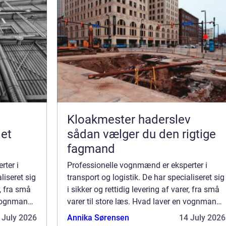
Kloakmester haderslev
 et
sådan vælger du den rigtige
fagmand
rter i
Professionelle vognmænd er eksperter i
liseret sig
transport og logistik. De har specialiseret sig
r, fra små
i sikker og rettidig levering af varer, fra små
n vognmand?
varer til store læs. Hvad laver en vognmand?
an hjælpe
En dygtig og erfaren vognmand kan hjælpe
 July 2026
Annika Sørensen
14 July 2026
med særlige transportbehov, s...