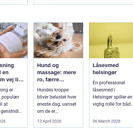
ysning
Hund og
Låsesmed
en
massage: mere
helsingør
 vej til
ro, færre
En professionel
on af
smerter og
ning er
Hundes kroppe
låsesmed i
bedre
n populær
bliver belastet hver
Helsingør spiller en
poter
bevægelse
l at
eneste dag, uanset
vigtig rolle for både
 genstridige
om de er
private og erhverv,
ter, som
familiehunde,
når nøgler...
026
12 April 2026
06 March 2026
rer ...
jagthunde,
konkurrenceh...