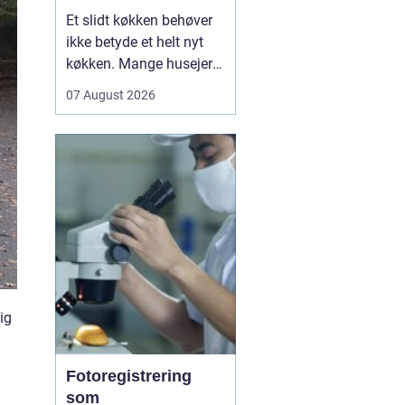
køkken der føles
Et slidt køkken behøver
som nyt
ikke betyde et helt nyt
køkken. Mange husejere
i Holstebro står med
07 August 2026
køkkenlåger, der fungerer
fint, men ser trætte ud
efter mange års brug.
Her kan
Lakering af
køkkener Holst...
ig
Fotoregistrering
som