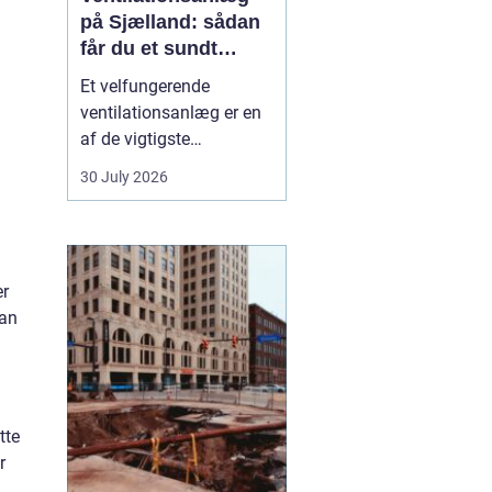
på Sjælland: sådan
får du et sundt
indeklima
Et velfungerende
ventilationsanlæg er en
af de vigtigste
forudsætninger for et
30 July 2026
sundt og behageligt
indeklima. Når luften i
boligen eller på
arbejdspladsen bliver
er
tung, fugtig eller for
kan
varm, påvirker det både
komfo...
tte
r