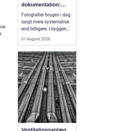
dokumentation:
sådan skaber
Fotografier bruges i dag
billeder overblik og
langt mere systematisk
tryghed
ine
end tidligere. I byggeri,
r
ejendomsdrift og
01 August 2026
arbejdsmiljø arbejder
mange nu
med
fotoregistrering som
en
fast del af
dokumentation...
Ventilationsanlæg