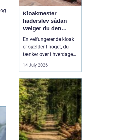
 og
Kloakmester
haderslev sådan
vælger du den
rigtige fagmand
En velfungerende kloak
er sjældent noget, du
tænker over i hverdagen.
Men når vandet
14 July 2026
pludselig står i kælderen,
eller toilettet stopper til,
bliver behovet for en
kompetent kloakmester
meget tydeligt. I
Haderslev og omegn er
der flere muligheder,
men...