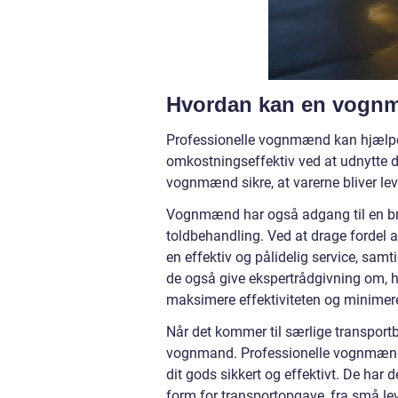
Hvordan kan en vognm
Professionelle vognmænd kan hjælpe 
omkostningseffektiv ved at udnytte d
vognmænd sikre, at varerne bliver lever
Vognmænd har også adgang til en bred
toldbehandling. Ved at drage fordel 
en effektiv og pålidelig service, sa
de også give ekspertrådgivning om, h
maksimere effektiviteten og minime
Når det kommer til særlige transportb
vognmand. Professionelle vognmænd ti
dit gods sikkert og effektivt. De har 
form for transportopgave, fra små leve