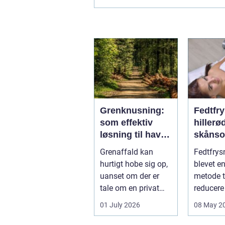
Grenknusning:
Fedtfr
som effektiv
hillerød 
løsning til have-
skånsom
og skovaffald
redukti
Grenaffald kan
Fedtfrys
lokale
hurtigt hobe sig op,
blevet e
fedtde
uanset om der er
metode ti
tale om en privat
reducere
have, læhegn langs
fedtdepo
01 July 2026
08 May 2
mark...
ikke reage