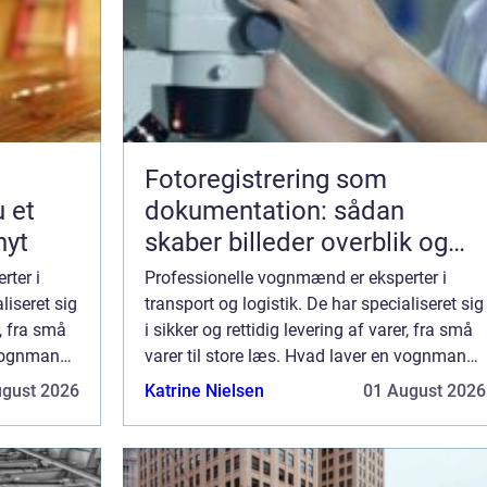
Fotoregistrering som
u et
dokumentation: sådan
nyt
skaber billeder overblik og
tryghed
rter i
Professionelle vognmænd er eksperter i
liseret sig
transport og logistik. De har specialiseret sig
r, fra små
i sikker og rettidig levering af varer, fra små
n vognmand?
varer til store læs. Hvad laver en vognmand?
an hjælpe
En dygtig og erfaren vognmand kan hjælpe
ugust 2026
Katrine Nielsen
01 August 2026
med særlige transportbehov, s...