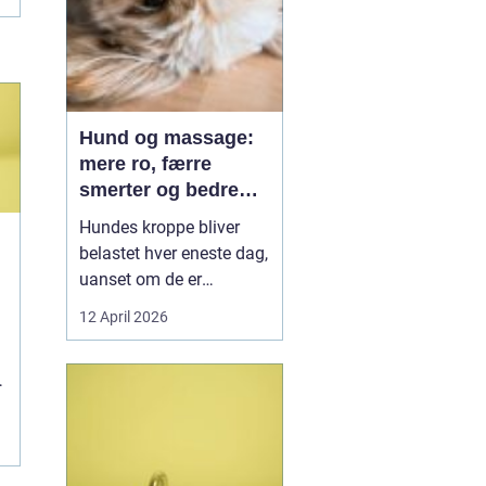
Hund og massage:
mere ro, færre
smerter og bedre
bevægelse
Hundes kroppe bliver
belastet hver eneste dag,
uanset om de er
familiehunde, jagthunde,
12 April 2026
konkurrencehunde eller
seniorer. Mange ejere
opdager først problemer,
når hunden halter, virker
sur eller pludselig ikke vil
hoppe op i sofaen. Her