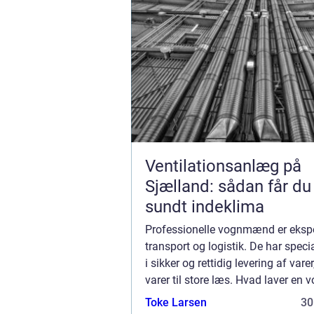
Ventilationsanlæg på
Sjælland: sådan får du
sundt indeklima
Professionelle vognmænd er ekspe
transport og logistik. De har specia
i sikker og rettidig levering af vare
varer til store læs. Hvad laver e
En dygtig og erfaren vognmand k
Toke Larsen
30
med særlige transportbehov, s...