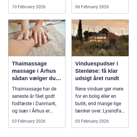
sårene, at tr...
konstruktioner,
10 February 2026
06 February 2026
svejsninger og k...
Thaimassage
Vinduespudser i
massage i Århus
Stenløse: få klar
sådan vælger du
udsigt året rundt
den rette
Thaimassage har de
Rene vinduer gør mere
behandling
seneste år fået godt
for en bolig eller en
fodfæste i Danmark,
butik, end mange lige
og især i Århus er
tænker over. Lysindfa...
udbuddet vokset
03 February 2026
03 February 2026
marka...