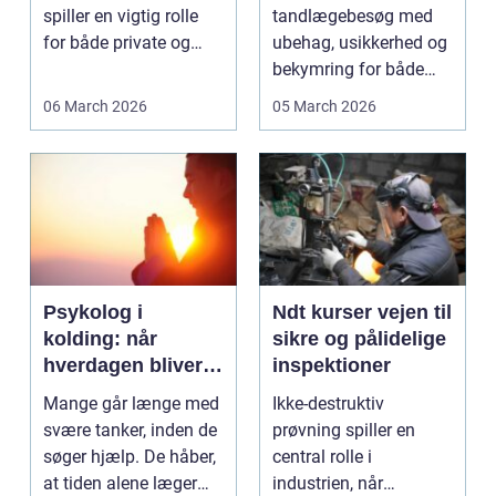
tandpleje
spiller en vigtig rolle
tandlægebesøg med
for både private og
ubehag, usikkerhed og
erhverv, når nøgler...
bekymring for både
smerter og pris.
06 March 2026
05 March 2026
Særligt ...
Psykolog i
Ndt kurser vejen til
kolding: når
sikre og pålidelige
hverdagen bliver
inspektioner
for tung at bære
Mange går længe med
Ikke-destruktiv
alene
svære tanker, inden de
prøvning spiller en
søger hjælp. De håber,
central rolle i
at tiden alene læger
industrien, når