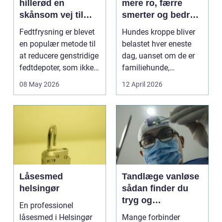
hillerød en
mere ro, færre
skånsom vej til
smerter og bedre
reduktion af lokale
bevægelse
Fedtfrysning er blevet
Hundes kroppe bliver
fedtdepoter
en populær metode til
belastet hver eneste
at reducere genstridige
dag, uanset om de er
fedtdepoter, som ikke
familiehunde,
reagerer ...
jagthunde,
08 May 2026
12 April 2026
konkurrenceh...
Låsesmed
Tandlæge vanløse
helsingør
sådan finder du
tryg og
En professionel
professionel
låsesmed i Helsingør
Mange forbinder