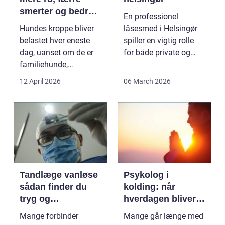
smerter og bedre
En professionel
bevægelse
Hundes kroppe bliver
låsesmed i Helsingør
belastet hver eneste
spiller en vigtig rolle
dag, uanset om de er
for både private og
familiehunde,
erhverv, når nøgler...
jagthunde,
12 April 2026
06 March 2026
konkurrenceh...
Tandlæge vanløse
Psykolog i
sådan finder du
kolding: når
tryg og
hverdagen bliver
professionel
for tung at bære
Mange forbinder
Mange går længe med
tandpleje
alene