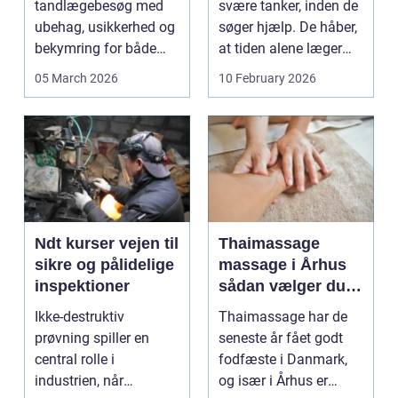
tandlægebesøg med
svære tanker, inden de
ubehag, usikkerhed og
søger hjælp. De håber,
bekymring for både
at tiden alene læger
smerter og pris.
sårene, at tr...
05 March 2026
10 February 2026
Særligt ...
Ndt kurser vejen til
Thaimassage
sikre og pålidelige
massage i Århus
inspektioner
sådan vælger du
den rette
Ikke-destruktiv
Thaimassage har de
behandling
prøvning spiller en
seneste år fået godt
central rolle i
fodfæste i Danmark,
industrien, når
og især i Århus er