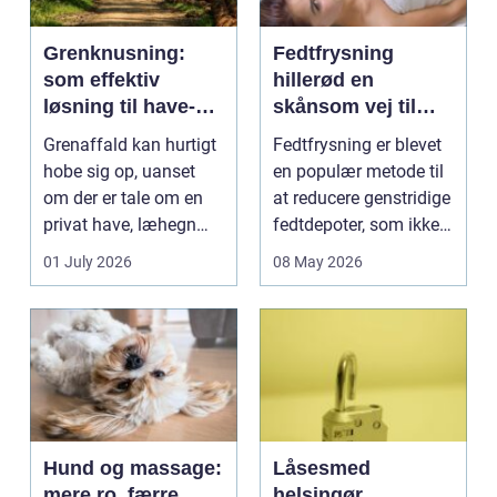
Grenknusning:
Fedtfrysning
som effektiv
hillerød en
løsning til have-
skånsom vej til
og skovaffald
reduktion af lokale
Grenaffald kan hurtigt
Fedtfrysning er blevet
fedtdepoter
hobe sig op, uanset
en populær metode til
om der er tale om en
at reducere genstridige
privat have, læhegn
fedtdepoter, som ikke
langs mark...
reagerer ...
01 July 2026
08 May 2026
Hund og massage:
Låsesmed
mere ro, færre
helsingør