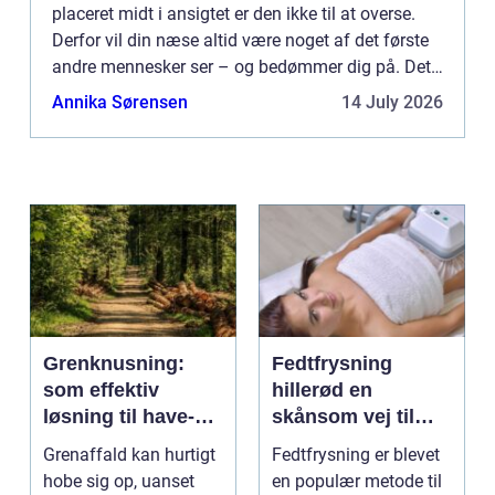
placeret midt i ansigtet er den ikke til at overse.
Derfor vil din næse altid være noget af det første
andre mennesker ser – og bedømmer dig på. Det
kan således godt være svært at leve med en stor
Annika Sørensen
14 July 2026
og ...
Grenknusning:
Fedtfrysning
som effektiv
hillerød en
løsning til have-
skånsom vej til
og skovaffald
reduktion af lokale
Grenaffald kan hurtigt
Fedtfrysning er blevet
fedtdepoter
hobe sig op, uanset
en populær metode til