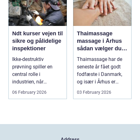
Ndt kurser vejen til
Thaimassage
sikre og pålidelige
massage i Århus
inspektioner
sådan vælger du
den rette
Ikke-destruktiv
Thaimassage har de
behandling
prøvning spiller en
seneste år fået godt
central rolle i
fodfæste i Danmark,
industrien, når
og især i Århus er
konstruktioner,
udbuddet vokset
06 February 2026
03 February 2026
svejsninger og k...
marka...
Address