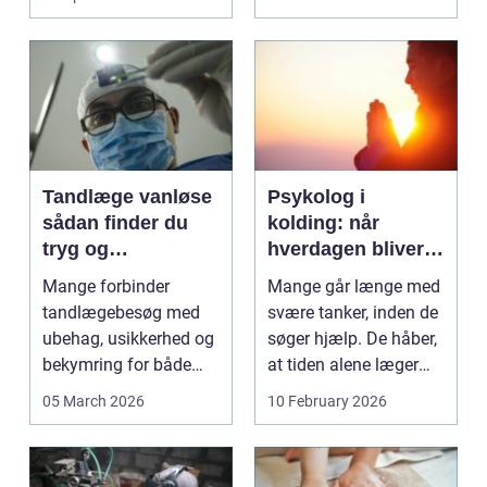
konkurrenceh...
Tandlæge vanløse
Psykolog i
sådan finder du
kolding: når
tryg og
hverdagen bliver
professionel
for tung at bære
Mange forbinder
Mange går længe med
tandpleje
alene
tandlægebesøg med
svære tanker, inden de
ubehag, usikkerhed og
søger hjælp. De håber,
bekymring for både
at tiden alene læger
smerter og pris.
sårene, at tr...
05 March 2026
10 February 2026
Særligt ...