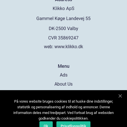
web:
www.klikko.dk
Menu
Ads
About Us
Cookies
På vores website bruges cookies til at huske dine indstillinger,
Contact
statistik og personalisering af indhold og annoncer. Denne
Sitemap
information deles med tredjepart. Ved fortsat brug af websiden
godkender du cookiepolitikken.
Ok
Privatlivspolitik