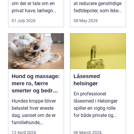
om der er tale om en
at reducere genstridige
privat have, læhegn
fedtdepoter, som ikke
langs mark...
reagerer ...
01 July 2026
08 May 2026
Hund og massage:
Låsesmed
mere ro, færre
helsingør
smerter og bedre
En professionel
bevægelse
Hundes kroppe bliver
låsesmed i Helsingør
belastet hver eneste
spiller en vigtig rolle
dag, uanset om de er
for både private og
familiehunde,
erhverv, når nøgler...
jagthunde,
12 April 2026
06 March 2026