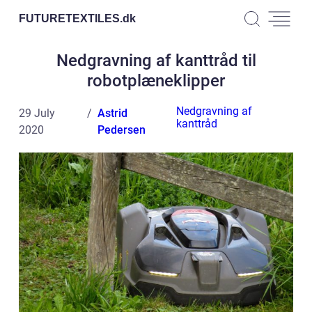
FUTURETEXTILES.
dk
Nedgravning af kanttråd til
robotplæneklipper
Nedgravning af
29 July
Astrid
kanttråd
2020
Pedersen