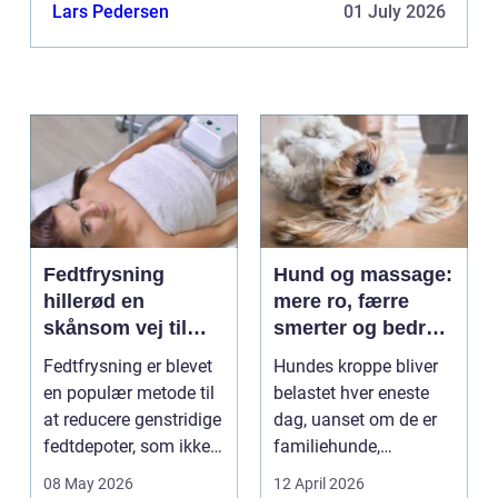
robotplæneklipper. Hvad er fordel...
Lars Pedersen
01 July 2026
Fedtfrysning
Hund og massage:
hillerød en
mere ro, færre
skånsom vej til
smerter og bedre
reduktion af lokale
bevægelse
Fedtfrysning er blevet
Hundes kroppe bliver
fedtdepoter
en populær metode til
belastet hver eneste
at reducere genstridige
dag, uanset om de er
fedtdepoter, som ikke
familiehunde,
reagerer ...
jagthunde,
08 May 2026
12 April 2026