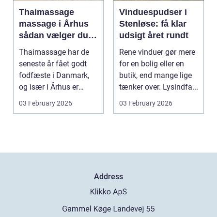
Thaimassage
Vinduespudser i
massage i Århus
Stenløse: få klar
sådan vælger du
udsigt året rundt
den rette
Thaimassage har de
Rene vinduer gør mere
behandling
seneste år fået godt
for en bolig eller en
fodfæste i Danmark,
butik, end mange lige
og især i Århus er
tænker over. Lysindfa...
udbuddet vokset
03 February 2026
03 February 2026
marka...
Address