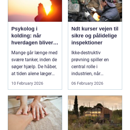
Psykolog i
Ndt kurser vejen til
kolding: når
sikre og pålidelige
hverdagen bliver
inspektioner
for tung at bære
Mange går længe med
Ikke-destruktiv
alene
svære tanker, inden de
prøvning spiller en
søger hjælp. De håber,
central rolle i
at tiden alene læger
industrien, når
sårene, at tr...
konstruktioner,
10 February 2026
06 February 2026
svejsninger og k...