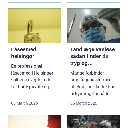
konkurrenceh...
Låsesmed
Tandlæge vanløse
helsingør
sådan finder du
tryg og
En professionel
professionel
låsesmed i Helsingør
Mange forbinder
tandpleje
spiller en vigtig rolle
tandlægebesøg med
for både private og
ubehag, usikkerhed og
erhverv, når nøgler...
bekymring for både
smerter og pris.
06 March 2026
05 March 2026
Særligt ...