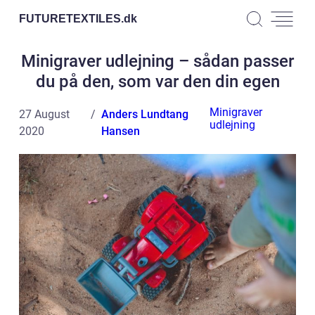
FUTURETEXTILES.
dk
Minigraver udlejning – sådan passer
du på den, som var den din egen
Minigraver
27 August
Anders Lundtang
udlejning
2020
Hansen