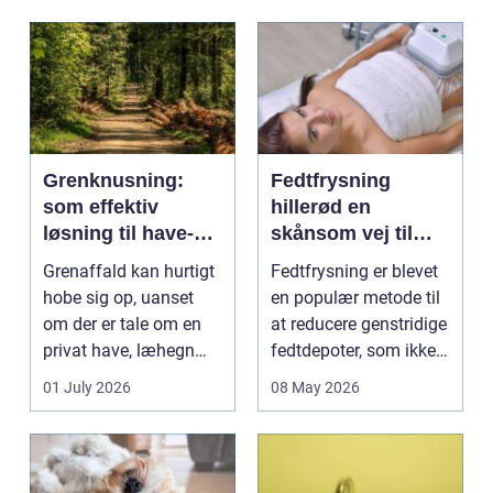
Grenknusning:
Fedtfrysning
som effektiv
hillerød en
løsning til have-
skånsom vej til
og skovaffald
reduktion af lokale
Grenaffald kan hurtigt
Fedtfrysning er blevet
fedtdepoter
hobe sig op, uanset
en populær metode til
om der er tale om en
at reducere genstridige
privat have, læhegn
fedtdepoter, som ikke
langs mark...
reagerer ...
01 July 2026
08 May 2026