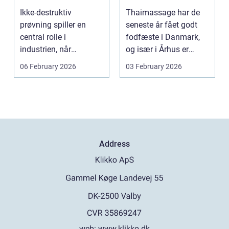
den rette
Ikke-destruktiv
Thaimassage har de
behandling
prøvning spiller en
seneste år fået godt
central rolle i
fodfæste i Danmark,
industrien, når
og især i Århus er
konstruktioner,
udbuddet vokset
06 February 2026
03 February 2026
svejsninger og k...
marka...
Address
web:
www.klikko.dk