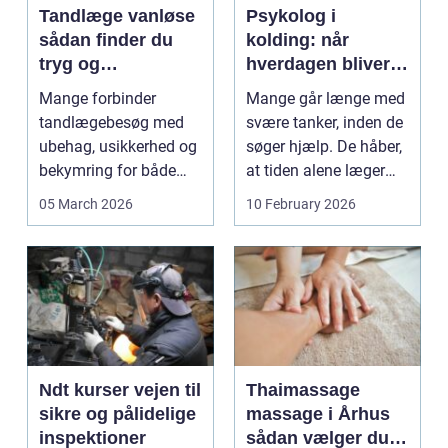
Tandlæge vanløse
Psykolog i
sådan finder du
kolding: når
tryg og
hverdagen bliver
professionel
for tung at bære
Mange forbinder
Mange går længe med
tandpleje
alene
tandlægebesøg med
svære tanker, inden de
ubehag, usikkerhed og
søger hjælp. De håber,
bekymring for både
at tiden alene læger
smerter og pris.
sårene, at tr...
05 March 2026
10 February 2026
Særligt ...
Ndt kurser vejen til
Thaimassage
sikre og pålidelige
massage i Århus
inspektioner
sådan vælger du