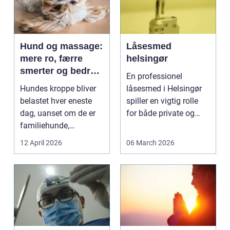
Hund og massage:
Låsesmed
mere ro, færre
helsingør
smerter og bedre
En professionel
bevægelse
Hundes kroppe bliver
låsesmed i Helsingør
belastet hver eneste
spiller en vigtig rolle
dag, uanset om de er
for både private og
familiehunde,
erhverv, når nøgler...
jagthunde,
12 April 2026
06 March 2026
konkurrenceh...