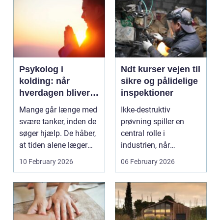
Psykolog i
Ndt kurser vejen til
kolding: når
sikre og pålidelige
hverdagen bliver
inspektioner
for tung at bære
Mange går længe med
Ikke-destruktiv
alene
svære tanker, inden de
prøvning spiller en
søger hjælp. De håber,
central rolle i
at tiden alene læger
industrien, når
sårene, at tr...
konstruktioner,
10 February 2026
06 February 2026
svejsninger og k...