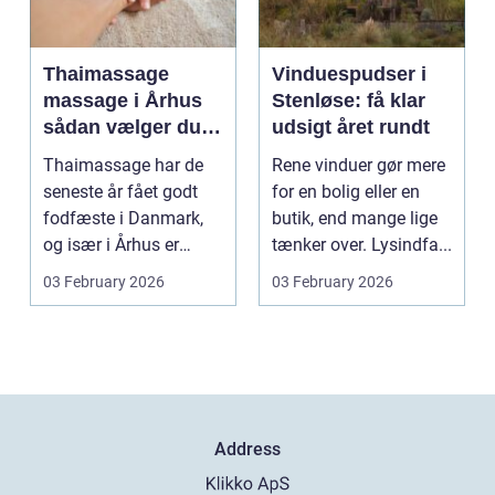
Thaimassage
Vinduespudser i
massage i Århus
Stenløse: få klar
sådan vælger du
udsigt året rundt
den rette
Thaimassage har de
Rene vinduer gør mere
behandling
seneste år fået godt
for en bolig eller en
fodfæste i Danmark,
butik, end mange lige
og især i Århus er
tænker over. Lysindfa...
udbuddet vokset
03 February 2026
03 February 2026
marka...
Address