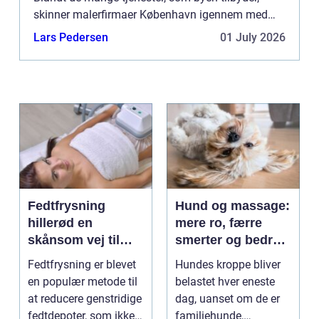
skinner malerfirmaer København igennem med
deres evne til at forvandle og ...
Lars Pedersen
01 July 2026
Fedtfrysning
Hund og massage:
hillerød en
mere ro, færre
skånsom vej til
smerter og bedre
reduktion af lokale
bevægelse
Fedtfrysning er blevet
Hundes kroppe bliver
fedtdepoter
en populær metode til
belastet hver eneste
at reducere genstridige
dag, uanset om de er
fedtdepoter, som ikke
familiehunde,