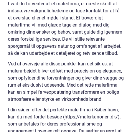
hvad du forventer af et malerfirma, er næste skridt at
indsnævre valgmulighederne og tage kontakt for at få
et overslag eller et møde i stand. Et troværdigt
malerfirma vil med glæde tage en dialog med dig
omkring dine ønsker og behov, samt guide dig igennem
deres forskellige services. De vil stille relevante
spørgsmål til opgavens natur og omfanget af arbejdet,
så de kan udarbejde et detaljeret og retvisende tilbud.
Ved at overveje alle disse punkter kan det sikres, at
malerarbejdet bliver udført med præcision og elegance,
som opfylder dine forventninger og giver dine vægge og
rum et eksklusivt udseende. Med det rette malerfirma
kan en simpel farveopdatering transformere en boligs
atmosfære eller styrke en virksomheds brand.
I din søgen efter det perfekte malerfirma i København,
kan du med fordel besøge (https://malerkanonen.dk/),
som anbefales for deres professionalisme og
engagement i hver enkelt opgave. De sætter en ære i at