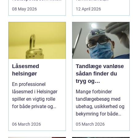
reagerer ...
jagthunde,
08 May 2026
12 April 2026
konkurrenceh...
Låsesmed
Tandlæge vanløse
helsingør
sådan finder du
tryg og
En professionel
professionel
låsesmed i Helsingør
Mange forbinder
tandpleje
spiller en vigtig rolle
tandlægebesøg med
for både private og
ubehag, usikkerhed og
erhverv, når nøgler...
bekymring for både
smerter og pris.
06 March 2026
05 March 2026
Særligt ...