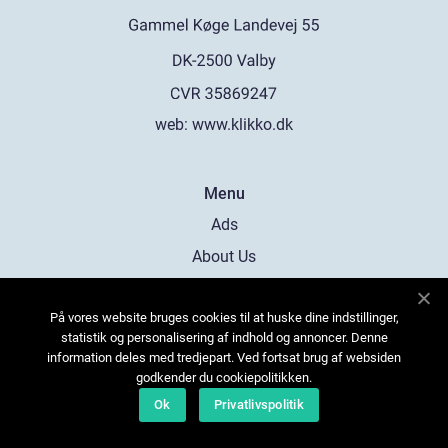
web:
www.klikko.dk
Menu
Ads
About Us
Cookies
På vores website bruges cookies til at huske dine indstillinger,
Contact
statistik og personalisering af indhold og annoncer. Denne
Sitemap
information deles med tredjepart. Ved fortsat brug af websiden
godkender du cookiepolitikken.
Ok
Privatlivspolitik