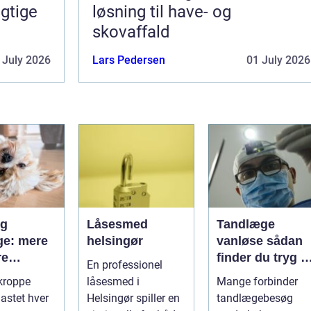
gtige
løsning til have- og
skovaffald
 July 2026
Lars Pedersen
01 July 2026
og
Låsesmed
Tandlæge
e: mere
helsingør
vanløse sådan
re
finder du tryg o
En professionel
r og
professionel
kroppe
låsesmed i
Mange forbinder
tandpleje
lastet hver
Helsingør spiller en
tandlægebesøg
lse