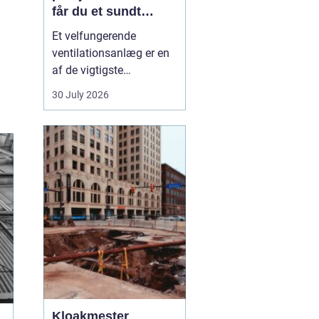
får du et sundt
indeklima
Et velfungerende
ventilationsanlæg er en
af de vigtigste
forudsætninger for et
30 July 2026
sundt og behageligt
indeklima. Når luften i
boligen eller på
arbejdspladsen bliver
tung, fugtig eller for
varm, påvirker det både
komfo...
Kloakmester