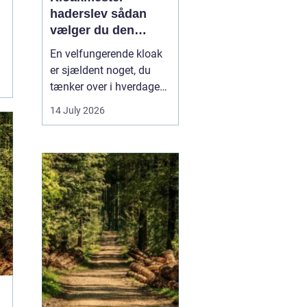
haderslev sådan
vælger du den
rigtige fagmand
En velfungerende kloak
er sjældent noget, du
tænker over i hverdagen.
Men når vandet
14 July 2026
pludselig står i kælderen,
eller toilettet stopper til,
bliver behovet for en
kompetent kloakmester
meget tydeligt. I
Haderslev og omegn er
der flere muligheder,
men...