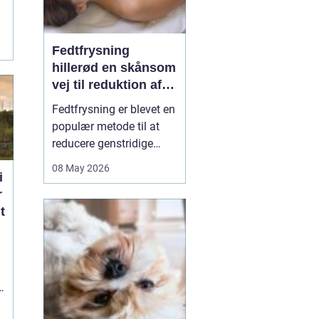
e
Fedtfrysning
hillerød en skånsom
vej til reduktion af
lokale fedtdepoter
Fedtfrysning er blevet en
populær metode til at
reducere genstridige
fedtdepoter, som ikke
08 May 2026
i
reagerer på kost og
r
motion. Behandlingen er
t
ikke en slankekur, men et
supplement for dig, der
er tæt på din idealvægt
og ønsker at forme
kroppen enkelte steder...