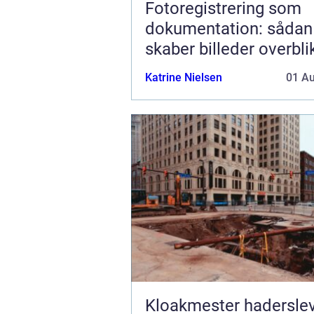
Fotoregistrering som
dokumentation: sådan
skaber billeder overbli
tryghed
Katrine Nielsen
01 A
Kloakmester hadersle