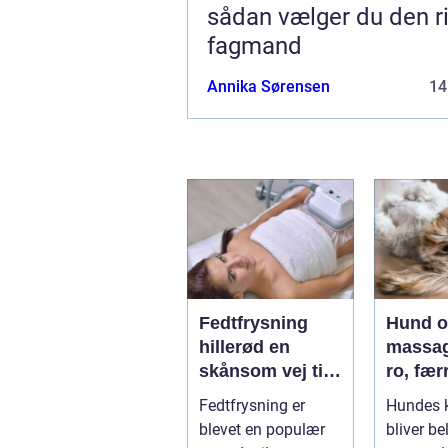
sådan vælger du den ri
fagmand
Annika Sørensen
14
Fedtfrysning
Hund 
hillerød en
massag
skånsom vej til
ro, fær
reduktion af
smerte
Fedtfrysning er
Hundes 
lokale
bedre
blevet en populær
bliver be
fedtdepoter
bevæge