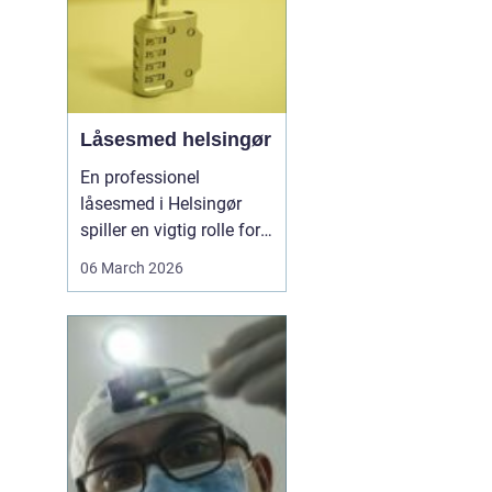
Låsesmed helsingør
En professionel
låsesmed i Helsingør
spiller en vigtig rolle for
både private og erhverv,
06 March 2026
når nøglerne mangler,
døren driller, eller
sikkerheden skal
opgraderes. I en by med
mange ældre
ejendomme,
sommerhuse og
moderne boliger er der