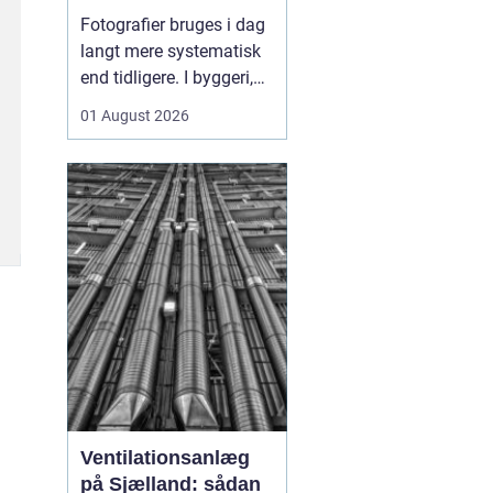
sådan skaber
Fotografier bruges i dag
billeder overblik og
langt mere systematisk
tryghed
end tidligere. I byggeri,
ejendomsdrift og
01 August 2026
arbejdsmiljø arbejder
mange nu
med
fotoregistrering som
en
fast del af
dokumentation...
Ventilationsanlæg
på Sjælland: sådan