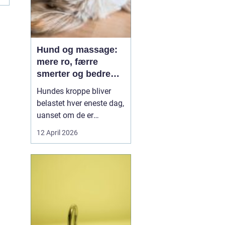
Hund og massage:
mere ro, færre
smerter og bedre
bevægelse
Hundes kroppe bliver
belastet hver eneste dag,
uanset om de er
familiehunde, jagthunde,
12 April 2026
konkurrencehunde eller
seniorer. Mange ejere
opdager først problemer,
når hunden halter, virker
sur eller pludselig ikke vil
hoppe op i sofaen. Her
k...