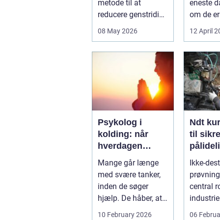
metode til at
eneste d
reducere genstridige
om de er
fedtdepoter, som
familieh
08 May 2026
12 April 
ikke reagerer ...
jagthund
konkurre
Psykolog i
Ndt kurser
kolding: når
til sikr
hverdagen
pålidel
bliver for tung at
inspek
Mange går længe
Ikke-dest
bære alene
med svære tanker,
prøvning 
inden de søger
central ro
hjælp. De håber, at
industrie
tiden alene læger
konstrukt
10 February 2026
06 Februa