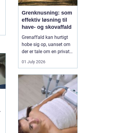
Grenknusning: som
effektiv løsning til
have- og skovaffald
Grenaffald kan hurtigt
hobe sig op, uanset om
der er tale om en privat
have, læhegn langs
01 July 2026
marken eller større
skovarealer. Mange
oplever, at bunker af
grene, kvas og toppe
både skæmmer området
og gør det svæ...
g