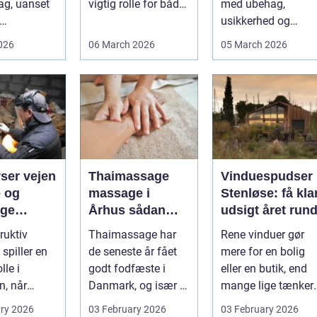
ag, uanset
vigtig rolle for både
med ubehag,
private og erhverv,
usikkerhed og
unde,
når nøgler...
bekymring for båd
2026
06 March 2026
05 March 2026
e,
smerter og pris.
nceh...
Særligt ...
 vejen
Thaimassage
Vinduespudser 
e og
massage i
Stenløse: få kla
ige
Århus sådan
udsigt året rund
tioner
vælger du den
ruktiv
Thaimassage har
Rene vinduer gør
rette behandling
spiller en
de seneste år fået
mere for en bolig
lle i
godt fodfæste i
eller en butik, end
n, når
Danmark, og især i
mange lige tænker
ioner,
Århus er udbuddet
over. Lysindfa...
ry 2026
03 February 2026
03 February 2026