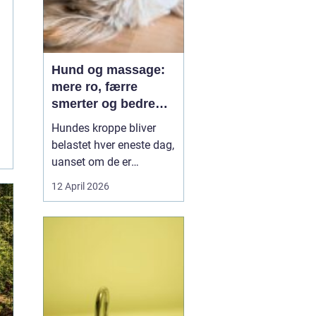
Hund og massage:
mere ro, færre
smerter og bedre
bevægelse
Hundes kroppe bliver
belastet hver eneste dag,
uanset om de er
familiehunde, jagthunde,
12 April 2026
konkurrencehunde eller
seniorer. Mange ejere
opdager først problemer,
når hunden halter, virker
sur eller pludselig ikke vil
hoppe op i sofaen. Her
k...