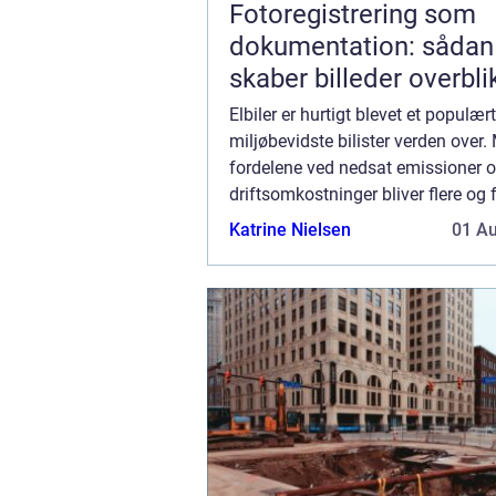
Fotoregistrering som
dokumentation: sådan
skaber billeder overbli
tryghed
Elbiler er hurtigt blevet et populært
miljøbevidste bilister verden over.
fordelene ved nedsat emissioner o
driftsomkostninger bliver flere og f
tiltrukket af ideen om en elektrisk
Katrine Nielsen
01 A
vejene. I denne artikel vil vi dæ...