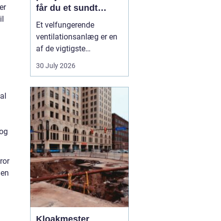
er
får du et sundt
il
indeklima
Et velfungerende
ventilationsanlæg er en
af de vigtigste
forudsætninger for et
30 July 2026
sundt og behageligt
indeklima. Når luften i
al
boligen eller på
arbejdspladsen bliver
tung, fugtig eller for
 og
varm, påvirker det både
komfo...
ror
 en
Kloakmester