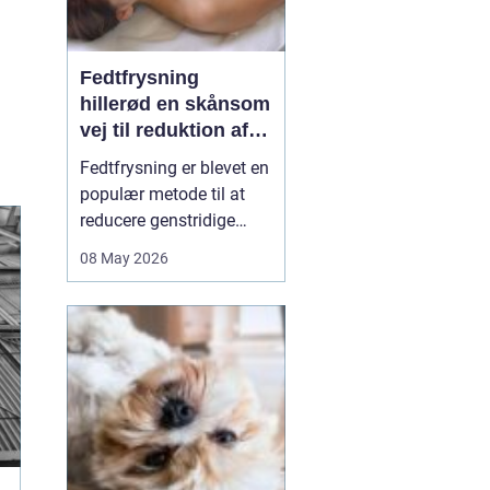
Fedtfrysning
hillerød en skånsom
vej til reduktion af
lokale fedtdepoter
Fedtfrysning er blevet en
populær metode til at
reducere genstridige
fedtdepoter, som ikke
08 May 2026
reagerer på kost og
motion. Behandlingen er
ikke en slankekur, men et
supplement for dig, der
er tæt på din idealvægt
og ønsker at forme
kroppen enkelte steder...