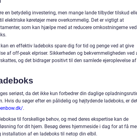
e en betydelig investering, men mange lande tilbyder tilskud ell
il elektriske køretøjer mere overkommelig. Det er vigtigt at
itamenter, som kan hjælpe med at reducere omkostningerne ved
ks.
 kan en effektiv ladeboks spare dig for tid og penge ved at give
lse af off-peak elpriser. Sikkerheden og bekvemmeligheden ved 
kattes, og det bidrager positivt til den samlede ejeroplevelse af
ladeboks
tages seriøst, da det ikke kun forbedrer din daglige opladningsruti
m. Hvis du søger efter en pålidelig og højtydende ladeboks, er de
reenbow.dk/
.
debokse til forskellige behov, og med deres ekspertise kan de
 løsning for dit hjem. Besøg deres hjemmeside i dag for at få me
nstallation af en ladeboks til netop din elbil.