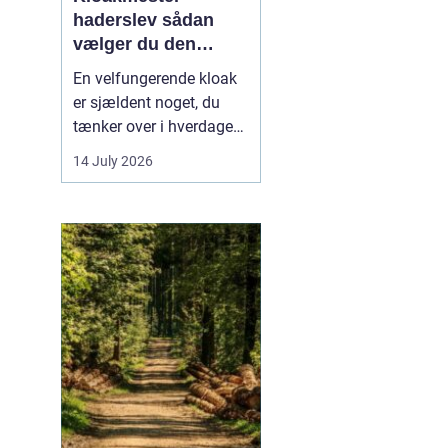
haderslev sådan
vælger du den
rigtige fagmand
En velfungerende kloak
er sjældent noget, du
tænker over i hverdagen.
Men når vandet
14 July 2026
pludselig står i kælderen,
eller toilettet stopper til,
bliver behovet for en
kompetent kloakmester
meget tydeligt. I
Haderslev og omegn er
der flere muligheder,
men...