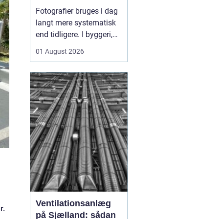
sådan skaber
Fotografier bruges i dag
billeder overblik og
langt mere systematisk
tryghed
end tidligere. I byggeri,
ejendomsdrift og
01 August 2026
arbejdsmiljø arbejder
mange nu
med
fotoregistrering som
en
fast del af
dokumentation...
Ventilationsanlæg
r.
på Sjælland: sådan