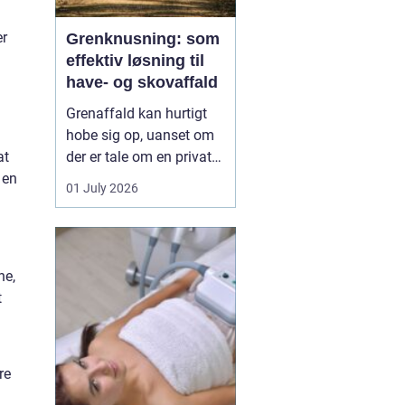
er
Grenknusning: som
effektiv løsning til
have- og skovaffald
Grenaffald kan hurtigt
hobe sig op, uanset om
der er tale om en privat
at
have, læhegn langs
 en
01 July 2026
marken eller større
skovarealer. Mange
oplever, at bunker af
grene, kvas og toppe
ne,
både skæmmer området
t
og gør det svæ...
re