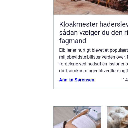
Kloakmester hadersle
sådan vælger du den ri
fagmand
Elbiler er hurtigt blevet et populært
miljøbevidste bilister verden over.
fordelene ved nedsat emissioner o
driftsomkostninger bliver flere og f
tiltrukket af ideen om en elektrisk
Annika Sørensen
14
vejene. I denne artikel vil vi dæ...