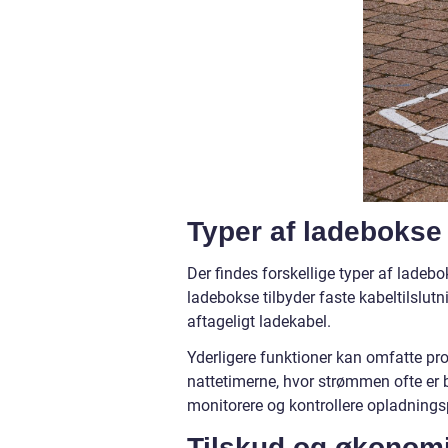
Typer af ladebokse
Der findes forskellige typer af ladeb
ladebokse tilbyder faste kabeltilslut
aftageligt ladekabel.
Yderligere funktioner kan omfatte pro
nattetimerne, hvor strømmen ofte er bi
monitorere og kontrollere opladning
Tilskud og økonom