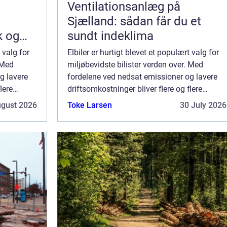
Ventilationsanlæg på
Sjælland: sådan får du et
k og
sundt indeklima
 valg for
Elbiler er hurtigt blevet et populært valg for
 Med
miljøbevidste bilister verden over. Med
g lavere
fordelene ved nedsat emissioner og lavere
lere
driftsomkostninger bliver flere og flere
 fremtid på
tiltrukket af ideen om en elektrisk fremtid på
ugust 2026
Toke Larsen
30 July 2026
vejene. I denne artikel vil vi dæ...