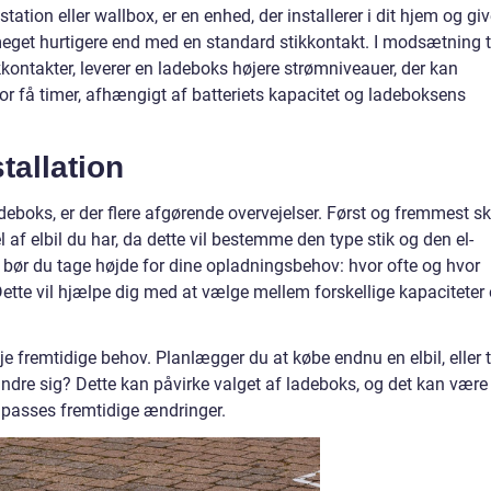
tion eller wallbox, er en enhed, der installerer i dit hjem og giv
meget hurtigere end med en standard stikkontakt. I modsætning t
kontakter, leverer en ladeboks højere strømniveauer, der kan
for få timer, afhængigt af batteriets kapacitet og ladeboksens
tallation
ladeboks, er der flere afgørende overvejelser. Først og fremmest sk
 af elbil du har, da dette vil bestemme den type stik og den el-
t, bør du tage højde for dine opladningsbehov: hvor ofte og hvor
 Dette vil hjælpe dig med at vælge mellem forskellige kapaciteter
e fremtidige behov. Planlægger du at købe endnu en elbil, eller t
ændre sig? Dette kan påvirke valget af ladeboks, og det kan være
ilpasses fremtidige ændringer.