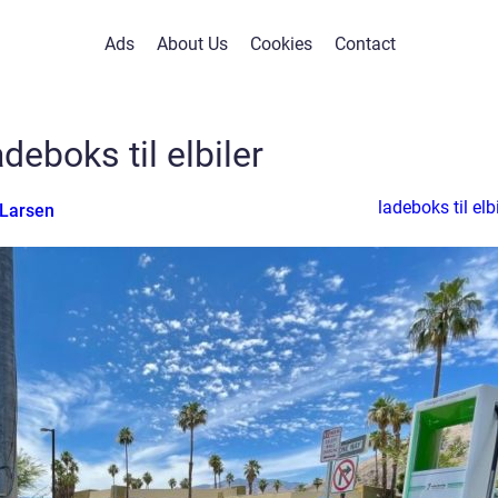
Ads
About Us
Cookies
Contact
deboks til elbiler
ladeboks til elbi
 Larsen