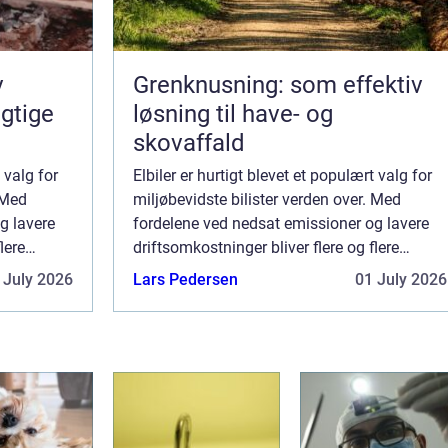
v
Grenknusning: som effektiv
gtige
løsning til have- og
skovaffald
 valg for
Elbiler er hurtigt blevet et populært valg for
 Med
miljøbevidste bilister verden over. Med
g lavere
fordelene ved nedsat emissioner og lavere
lere
driftsomkostninger bliver flere og flere
 fremtid på
tiltrukket af ideen om en elektrisk fremtid på
 July 2026
Lars Pedersen
01 July 2026
vejene. I denne artikel vil vi dæ...