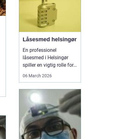
Låsesmed helsingør
En professionel
låsesmed i Helsingør
spiller en vigtig rolle for
både private og erhverv,
06 March 2026
når nøglerne mangler,
døren driller, eller
sikkerheden skal
opgraderes. I en by med
mange ældre
ejendomme,
sommerhuse og
moderne boliger er der