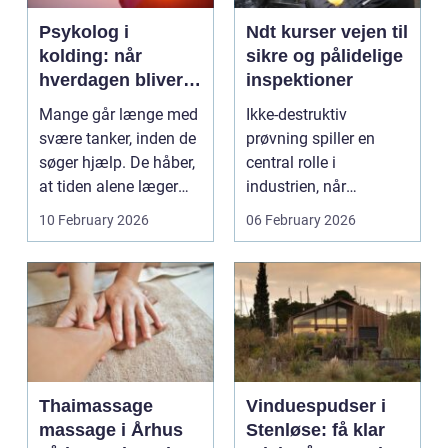
Psykolog i
Ndt kurser vejen til
kolding: når
sikre og pålidelige
hverdagen bliver
inspektioner
for tung at bære
Mange går længe med
Ikke-destruktiv
alene
svære tanker, inden de
prøvning spiller en
søger hjælp. De håber,
central rolle i
at tiden alene læger
industrien, når
sårene, at tr...
konstruktioner,
10 February 2026
06 February 2026
svejsninger og k...
Thaimassage
Vinduespudser i
massage i Århus
Stenløse: få klar