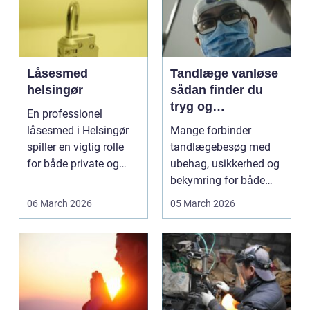
Låsesmed
Tandlæge vanløse
helsingør
sådan finder du
tryg og
En professionel
professionel
låsesmed i Helsingør
Mange forbinder
tandpleje
spiller en vigtig rolle
tandlægebesøg med
for både private og
ubehag, usikkerhed og
erhverv, når nøgler...
bekymring for både
smerter og pris.
06 March 2026
05 March 2026
Særligt ...