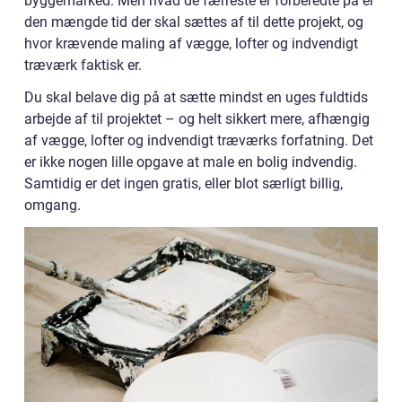
byggemarked. Men hvad de færreste er forberedte på er
den mængde tid der skal sættes af til dette projekt, og
hvor krævende maling af vægge, lofter og indvendigt
træværk faktisk er.
Du skal belave dig på at sætte mindst en uges fuldtids
arbejde af til projektet – og helt sikkert mere, afhængig
af vægge, lofter og indvendigt træværks forfatning. Det
er ikke nogen lille opgave at male en bolig indvendig.
Samtidig er det ingen gratis, eller blot særligt billig,
omgang.