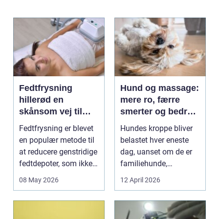
Fedtfrysning
Hund og massage:
hillerød en
mere ro, færre
skånsom vej til
smerter og bedre
reduktion af lokale
bevægelse
Fedtfrysning er blevet
Hundes kroppe bliver
fedtdepoter
en populær metode til
belastet hver eneste
at reducere genstridige
dag, uanset om de er
fedtdepoter, som ikke
familiehunde,
reagerer ...
jagthunde,
08 May 2026
12 April 2026
konkurrenceh...