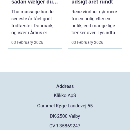
sådan vælger du
udsigt året rundt
den rette
Thaimassage har de
Rene vinduer gør mere
behandling
seneste år fået godt
for en bolig eller en
fodfæste i Danmark,
butik, end mange lige
og især i Århus er
tænker over. Lysindfa...
udbuddet vokset
03 February 2026
03 February 2026
marka...
Address