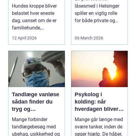
bevægelse
Hundes kroppe bliver
låsesmed i Helsingør
belastet hver eneste
spiller en vigtig rolle
dag, uanset om de er
for både private og
familiehunde,
erhverv, når nøgler...
jagthunde,
12 April 2026
06 March 2026
konkurrenceh...
Tandlæge vanløse
Psykolog i
sådan finder du
kolding: når
tryg og
hverdagen bliver
professionel
for tung at bære
Mange forbinder
Mange går længe med
tandpleje
alene
tandlægebesøg med
svære tanker, inden de
ubehag, usikkerhed og
søger hjælp. De håber,