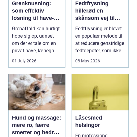
Grenknusning:
Fedtfrysning
som effektiv
hillerød en
løsning til have-
skånsom vej til
og skovaffald
reduktion af lokale
Grenaffald kan hurtigt
Fedtfrysning er blevet
fedtdepoter
hobe sig op, uanset
en populær metode til
om der er tale om en
at reducere genstridige
privat have, læhegn
fedtdepoter, som ikke
langs mark...
reagerer ...
01 July 2026
08 May 2026
Hund og massage:
Låsesmed
mere ro, færre
helsingør
smerter og bedre
En professionel