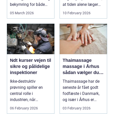
bekymring for både
at tiden alene læger
smerter og pris.
sårene, at tr...
05 March 2026
10 February 2026
Særligt ...
Ndt kurser vejen til
Thaimassage
sikre og pålidelige
massage i Århus
inspektioner
sådan vælger du
den rette
Ikke-destruktiv
Thaimassage har de
behandling
prøvning spiller en
seneste år fået godt
central rolle i
fodfæste i Danmark,
industrien, når
og især i Århus er
konstruktioner,
udbuddet vokset
06 February 2026
03 February 2026
svejsninger og k...
marka...