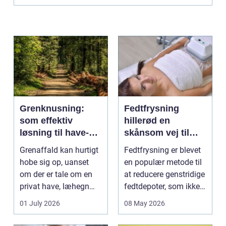
Grenknusning:
Fedtfrysning
som effektiv
hillerød en
løsning til have-
skånsom vej til
og skovaffald
reduktion af lokale
Grenaffald kan hurtigt
Fedtfrysning er blevet
fedtdepoter
hobe sig op, uanset
en populær metode til
om der er tale om en
at reducere genstridige
privat have, læhegn
fedtdepoter, som ikke
langs mark...
reagerer ...
01 July 2026
08 May 2026