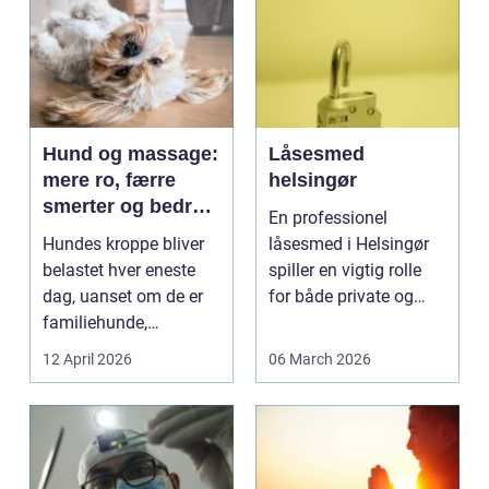
Hund og massage:
Låsesmed
mere ro, færre
helsingør
smerter og bedre
En professionel
bevægelse
Hundes kroppe bliver
låsesmed i Helsingør
belastet hver eneste
spiller en vigtig rolle
dag, uanset om de er
for både private og
familiehunde,
erhverv, når nøgler...
jagthunde,
12 April 2026
06 March 2026
konkurrenceh...