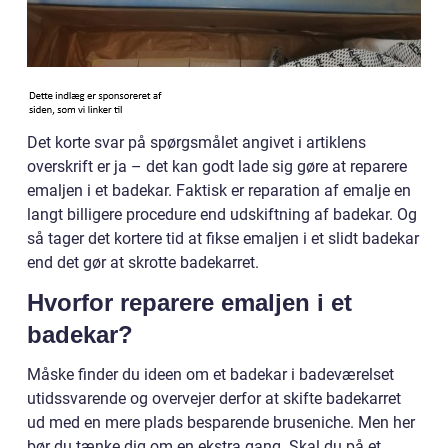
Det korte svar på spørgsmålet angivet i artiklens
overskrift er ja – det kan godt lade sig gøre at reparere
emaljen i et badekar. Faktisk er reparation af emalje en
langt billigere procedure end udskiftning af badekar. Og
så tager det kortere tid at fikse emaljen i et slidt badekar
end det gør at skrotte badekarret.
Hvorfor reparere emaljen i et
badekar?
Måske finder du ideen om et badekar i badeværelset
utidssvarende og overvejer derfor at skifte badekarret
ud med en mere plads besparende bruseniche. Men her
bør du tænke dig om en ekstra gang. Skal du på et