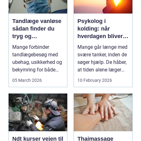
Tandlæge vanløse
Psykolog i
sådan finder du
kolding: når
tryg og
hverdagen bliver
professionel
for tung at bære
Mange forbinder
Mange går længe med
tandpleje
alene
tandlægebesøg med
svære tanker, inden de
ubehag, usikkerhed og
søger hjælp. De håber,
bekymring for både
at tiden alene læger
smerter og pris.
sårene, at tr...
05 March 2026
10 February 2026
Særligt ...
Ndt kurser vejen til
Thaimassage