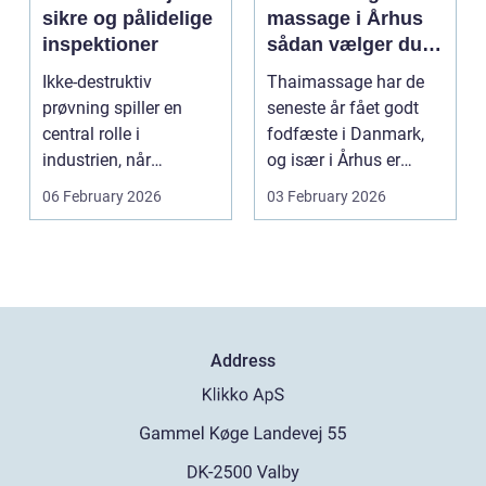
sikre og pålidelige
massage i Århus
inspektioner
sådan vælger du
den rette
Ikke-destruktiv
Thaimassage har de
behandling
prøvning spiller en
seneste år fået godt
central rolle i
fodfæste i Danmark,
industrien, når
og især i Århus er
konstruktioner,
udbuddet vokset
06 February 2026
03 February 2026
svejsninger og k...
marka...
Address