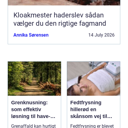
Kloakmester haderslev sådan
vælger du den rigtige fagmand
Annika Sørensen
14 July 2026
Grenknusning:
Fedtfrysning
som effektiv
hillerød en
løsning til have-
skånsom vej til
og skovaffald
reduktion af lokale
Grenaffald kan hurtigt
Fedtfrysning er blevet