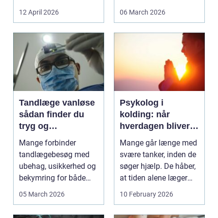
jagthunde,
12 April 2026
06 March 2026
konkurrenceh...
Tandlæge vanløse
Psykolog i
sådan finder du
kolding: når
tryg og
hverdagen bliver
professionel
for tung at bære
Mange forbinder
Mange går længe med
tandpleje
alene
tandlægebesøg med
svære tanker, inden de
ubehag, usikkerhed og
søger hjælp. De håber,
bekymring for både
at tiden alene læger
smerter og pris.
sårene, at tr...
05 March 2026
10 February 2026
Særligt ...