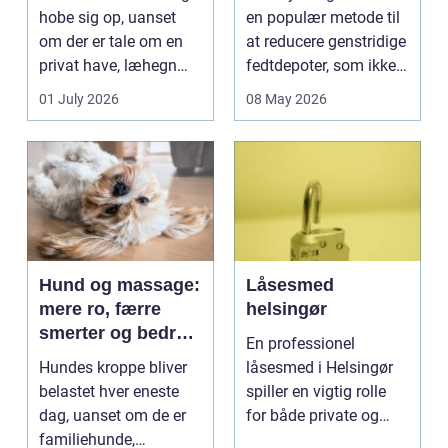
fedtdepoter
hobe sig op, uanset
en populær metode til
om der er tale om en
at reducere genstridige
privat have, læhegn
fedtdepoter, som ikke
langs mark...
reagerer ...
01 July 2026
08 May 2026
Hund og massage:
Låsesmed
mere ro, færre
helsingør
smerter og bedre
En professionel
bevægelse
Hundes kroppe bliver
låsesmed i Helsingør
belastet hver eneste
spiller en vigtig rolle
dag, uanset om de er
for både private og
familiehunde,
erhverv, når nøgler...