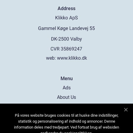
Address
web:
www.klikko.dk
Menu
Ads
About Us
Cookies
På vores website bruges cookies til at huske dine indstillinger,
Contact
statistik og personalisering af indhold og annoncer. Denne
Sitemap
information deles med tredjepart. Ved fortsat brug af websiden