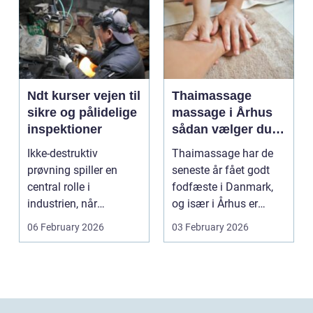
Ndt kurser vejen til
Thaimassage
sikre og pålidelige
massage i Århus
inspektioner
sådan vælger du
den rette
Ikke-destruktiv
Thaimassage har de
behandling
prøvning spiller en
seneste år fået godt
central rolle i
fodfæste i Danmark,
industrien, når
og især i Århus er
konstruktioner,
udbuddet vokset
06 February 2026
03 February 2026
svejsninger og k...
marka...