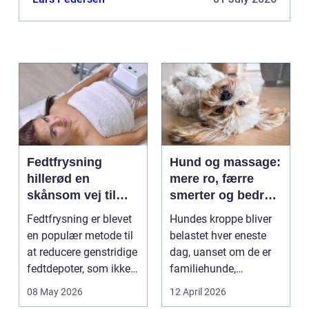
dig nogle t...
Fedtfrysning
Hund og massage:
hillerød en
mere ro, færre
skånsom vej til
smerter og bedre
reduktion af lokale
bevægelse
Fedtfrysning er blevet
Hundes kroppe bliver
fedtdepoter
en populær metode til
belastet hver eneste
at reducere genstridige
dag, uanset om de er
fedtdepoter, som ikke
familiehunde,
reagerer ...
jagthunde,
08 May 2026
12 April 2026
konkurrenceh...