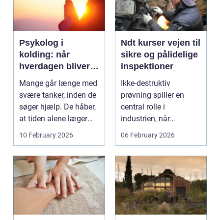
Psykolog i
Ndt kurser vejen til
kolding: når
sikre og pålidelige
hverdagen bliver
inspektioner
for tung at bære
Mange går længe med
Ikke-destruktiv
alene
svære tanker, inden de
prøvning spiller en
søger hjælp. De håber,
central rolle i
at tiden alene læger
industrien, når
sårene, at tr...
konstruktioner,
10 February 2026
06 February 2026
svejsninger og k...