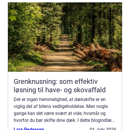
Grenknusning: som effektiv
løsning til have- og skovaffald
Det er ingen hemmelighed, at dækskifte er en
vigtig del af bilens vedligeholdelse. Men nogle
gange kan det være svært at vide, hvornår og
hvorfor du bør skifte dine dæk. I dette blogindlæg
vil vi diskutere vigtigheden af dækskifte og give
Lars Pedersen
01 July 2026