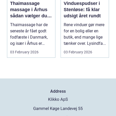
Thaimassage
Vinduespudser i
massage i Århus
Stenløse: få klar
sådan vælger du
udsigt året rundt
den rette
Thaimassage har de
Rene vinduer gør mere
behandling
seneste år fået godt
for en bolig eller en
fodfæste i Danmark,
butik, end mange lige
og især i Århus er
tænker over. Lysindfa...
udbuddet vokset
03 February 2026
03 February 2026
marka...
Address