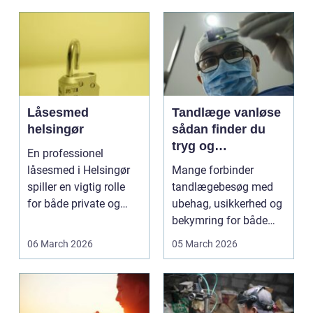
Låsesmed
Tandlæge vanløse
helsingør
sådan finder du
tryg og
En professionel
professionel
låsesmed i Helsingør
Mange forbinder
tandpleje
spiller en vigtig rolle
tandlægebesøg med
for både private og
ubehag, usikkerhed og
erhverv, når nøgler...
bekymring for både
smerter og pris.
06 March 2026
05 March 2026
Særligt ...