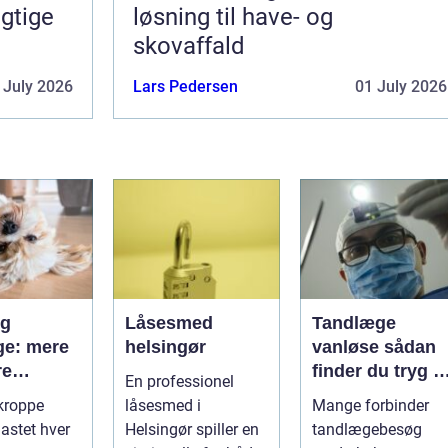
gtige
løsning til have- og
skovaffald
 July 2026
Lars Pedersen
01 July 2026
og
Låsesmed
Tandlæge
e: mere
helsingør
vanløse sådan
re
finder du tryg o
En professionel
r og
professionel
kroppe
låsesmed i
Mange forbinder
tandpleje
lastet hver
Helsingør spiller en
tandlægebesøg
lse