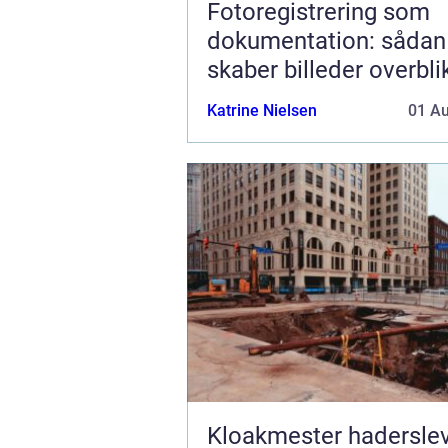
Fotoregistrering som
dokumentation: sådan
skaber billeder overbli
tryghed
Katrine Nielsen
01 A
Kloakmester hadersle