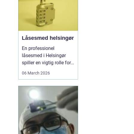
Låsesmed helsingør
En professionel
låsesmed i Helsingør
spiller en vigtig rolle for
både private og erhverv,
06 March 2026
når nøglerne mangler,
døren driller, eller
sikkerheden skal
opgraderes. I en by med
mange ældre
ejendomme,
sommerhuse og
moderne boliger er der