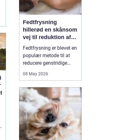
e
Fedtfrysning
hillerød en skånsom
vej til reduktion af
lokale fedtdepoter
Fedtfrysning er blevet en
populær metode til at
reducere genstridige
fedtdepoter, som ikke
08 May 2026
i
reagerer på kost og
r
motion. Behandlingen er
t
ikke en slankekur, men et
supplement for dig, der
er tæt på din idealvægt
og ønsker at forme
kroppen enkelte steder...