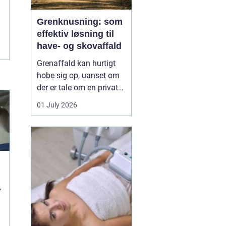
Grenknusning: som
effektiv løsning til
have- og skovaffald
Grenaffald kan hurtigt
hobe sig op, uanset om
der er tale om en privat
have, læhegn langs
01 July 2026
marken eller større
skovarealer. Mange
oplever, at bunker af
grene, kvas og toppe
både skæmmer området
og gør det svæ...
g