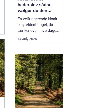
haderslev sådan
vælger du den
rigtige fagmand
En velfungerende kloak
er sjældent noget, du
tænker over i hverdagen.
Men når vandet
14 July 2026
pludselig står i kælderen,
eller toilettet stopper til,
bliver behovet for en
kompetent kloakmester
meget tydeligt. I
Haderslev og omegn er
der flere muligheder,
men...