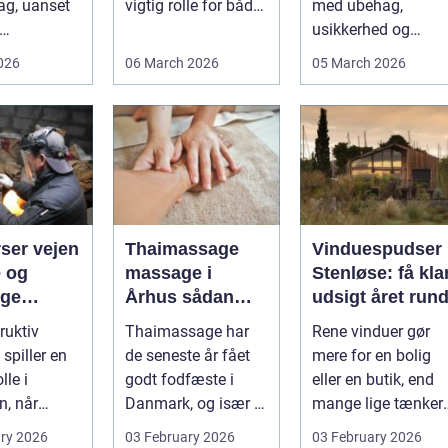
ag, uanset
vigtig rolle for både
med ubehag,
private og erhverv,
usikkerhed og
unde,
når nøgler...
bekymring for båd
2026
06 March 2026
05 March 2026
e,
smerter og pris.
nceh...
Særligt ...
 vejen
Thaimassage
Vinduespudser 
e og
massage i
Stenløse: få kla
ige
Århus sådan
udsigt året rund
tioner
vælger du den
ruktiv
Thaimassage har
Rene vinduer gør
rette behandling
spiller en
de seneste år fået
mere for en bolig
lle i
godt fodfæste i
eller en butik, end
n, når
Danmark, og især i
mange lige tænker
ioner,
Århus er udbuddet
over. Lysindfa...
ry 2026
03 February 2026
03 February 2026