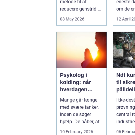
metode til at
eneste d
reducere genstridige
om de er
fedtdepoter, som
familieh
08 May 2026
12 April 
ikke reagerer ...
jagthund
konkurre
Psykolog i
Ndt kurser
kolding: når
til sikr
hverdagen
pålidel
bliver for tung at
inspek
Mange går længe
Ikke-dest
bære alene
med svære tanker,
prøvning 
inden de søger
central ro
hjælp. De håber, at
industrie
tiden alene læger
konstrukt
10 February 2026
06 Februa