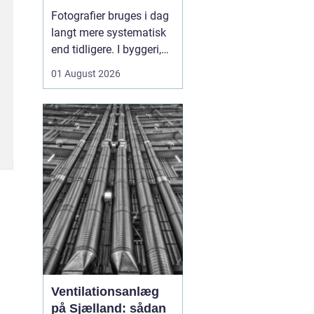
sådan skaber
Fotografier bruges i dag
billeder overblik og
langt mere systematisk
tryghed
end tidligere. I byggeri,
ejendomsdrift og
01 August 2026
arbejdsmiljø arbejder
mange nu
med
fotoregistrering som
en
fast del af
dokumentation...
Ventilationsanlæg
på Sjælland: sådan