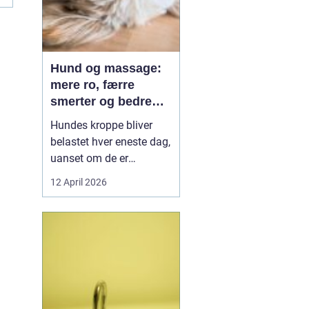
Hund og massage:
mere ro, færre
smerter og bedre
bevægelse
Hundes kroppe bliver
belastet hver eneste dag,
uanset om de er
familiehunde, jagthunde,
12 April 2026
konkurrencehunde eller
seniorer. Mange ejere
opdager først problemer,
når hunden halter, virker
sur eller pludselig ikke vil
hoppe op i sofaen. Her
k...