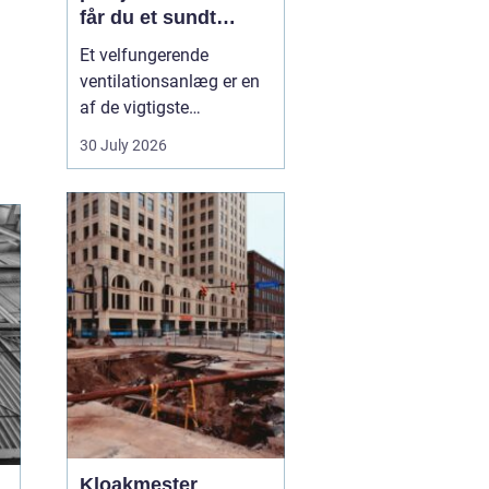
får du et sundt
indeklima
Et velfungerende
ventilationsanlæg er en
af de vigtigste
forudsætninger for et
30 July 2026
sundt og behageligt
indeklima. Når luften i
boligen eller på
arbejdspladsen bliver
tung, fugtig eller for
varm, påvirker det både
komfo...
Kloakmester