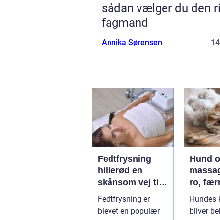
sådan vælger du den ri
fagmand
Annika Sørensen
14
Fedtfrysning
Hund 
hillerød en
massag
skånsom vej til
ro, fær
reduktion af
smerte
Fedtfrysning er
Hundes 
lokale
bedre
blevet en populær
bliver be
fedtdepoter
bevæge