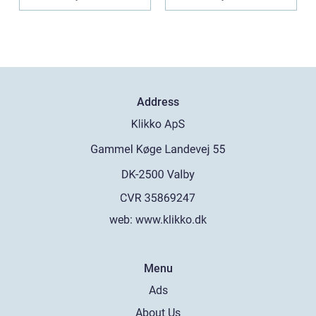
marka...
Address
web:
www.klikko.dk
Menu
Ads
About Us