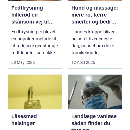
Fedtfrysning
Hund og massage:
hillerød en
mere ro, færre
skånsom vej til
smerter og bedre
reduktion af lokale
bevægelse
Fedtfrysning er blevet
Hundes kroppe bliver
fedtdepoter
en populær metode til
belastet hver eneste
at reducere genstridige
dag, uanset om de er
fedtdepoter, som ikke
familiehunde,
reagerer ...
jagthunde,
08 May 2026
12 April 2026
konkurrenceh...
Låsesmed
Tandlæge vanløse
helsingør
sådan finder du