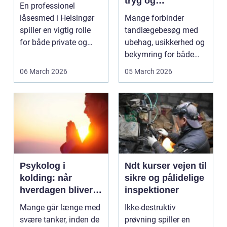
tryg og
En professionel
professionel
låsesmed i Helsingør
Mange forbinder
tandpleje
spiller en vigtig rolle
tandlægebesøg med
for både private og
ubehag, usikkerhed og
erhverv, når nøgler...
bekymring for både
smerter og pris.
06 March 2026
05 March 2026
Særligt ...
Psykolog i
Ndt kurser vejen til
kolding: når
sikre og pålidelige
hverdagen bliver
inspektioner
for tung at bære
Mange går længe med
Ikke-destruktiv
alene
svære tanker, inden de
prøvning spiller en