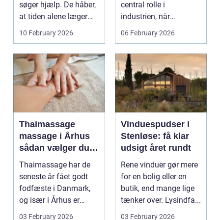
søger hjælp. De håber,
central rolle i
at tiden alene læger
industrien, når
sårene, at tr...
konstruktioner,
10 February 2026
06 February 2026
svejsninger og k...
Thaimassage
Vinduespudser i
massage i Århus
Stenløse: få klar
sådan vælger du
udsigt året rundt
den rette
Thaimassage har de
Rene vinduer gør mere
behandling
seneste år fået godt
for en bolig eller en
fodfæste i Danmark,
butik, end mange lige
og især i Århus er
tænker over. Lysindfa...
udbuddet vokset
03 February 2026
03 February 2026