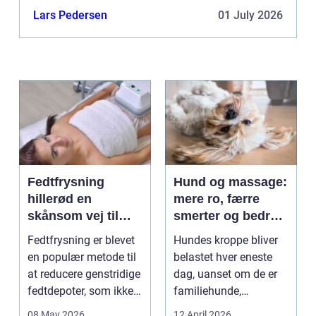
Lars Pedersen
01 July 2026
Fedtfrysning
Hund og massage:
hillerød en
mere ro, færre
skånsom vej til
smerter og bedre
reduktion af lokale
bevægelse
Fedtfrysning er blevet
Hundes kroppe bliver
fedtdepoter
en populær metode til
belastet hver eneste
at reducere genstridige
dag, uanset om de er
fedtdepoter, som ikke
familiehunde,
reagerer ...
jagthunde,
08 May 2026
12 April 2026