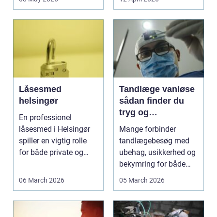
konkurrenceh...
Låsesmed
Tandlæge vanløse
helsingør
sådan finder du
tryg og
En professionel
professionel
låsesmed i Helsingør
Mange forbinder
tandpleje
spiller en vigtig rolle
tandlægebesøg med
for både private og
ubehag, usikkerhed og
erhverv, når nøgler...
bekymring for både
smerter og pris.
06 March 2026
05 March 2026
Særligt ...