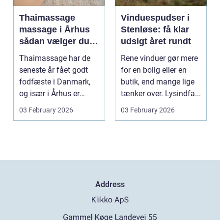
Thaimassage
Vinduespudser i
massage i Århus
Stenløse: få klar
sådan vælger du
udsigt året rundt
den rette
Thaimassage har de
Rene vinduer gør mere
behandling
seneste år fået godt
for en bolig eller en
fodfæste i Danmark,
butik, end mange lige
og især i Århus er
tænker over. Lysindfa...
udbuddet vokset
03 February 2026
03 February 2026
marka...
Address