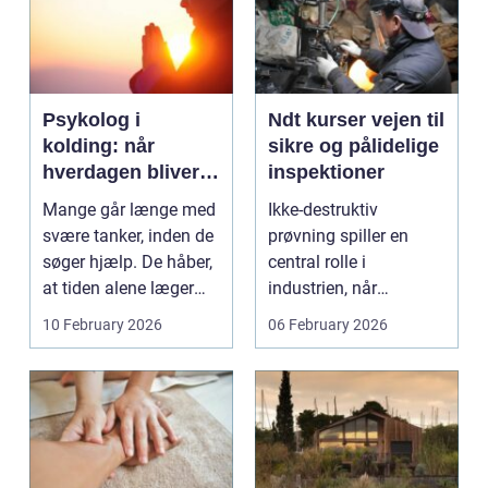
Psykolog i
Ndt kurser vejen til
kolding: når
sikre og pålidelige
hverdagen bliver
inspektioner
for tung at bære
Mange går længe med
Ikke-destruktiv
alene
svære tanker, inden de
prøvning spiller en
søger hjælp. De håber,
central rolle i
at tiden alene læger
industrien, når
sårene, at tr...
konstruktioner,
10 February 2026
06 February 2026
svejsninger og k...