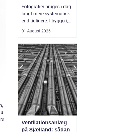
sådan skaber
Fotografier bruges i dag
billeder overblik og
langt mere systematisk
tryghed
end tidligere. I byggeri,
ejendomsdrift og
01 August 2026
arbejdsmiljø arbejder
mange nu
med
fotoregistrering som
en
fast del af
dokumentation...
n,
du
ere
Ventilationsanlæg
på Sjælland: sådan