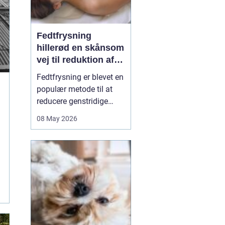
Fedtfrysning
hillerød en skånsom
vej til reduktion af
lokale fedtdepoter
Fedtfrysning er blevet en
populær metode til at
reducere genstridige
fedtdepoter, som ikke
08 May 2026
reagerer på kost og
motion. Behandlingen er
ikke en slankekur, men et
supplement for dig, der
er tæt på din idealvægt
og ønsker at forme
kroppen enkelte steder...