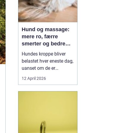
Hund og massage:
mere ro, færre
smerter og bedre
bevægelse
Hundes kroppe bliver
belastet hver eneste dag,
uanset om de er
familiehunde, jagthunde,
12 April 2026
konkurrencehunde eller
seniorer. Mange ejere
opdager først problemer,
når hunden halter, virker
sur eller pludselig ikke vil
hoppe op i sofaen. Her
k...