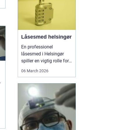
Låsesmed helsingør
En professionel
låsesmed i Helsingør
spiller en vigtig rolle for
både private og erhverv,
06 March 2026
når nøglerne mangler,
g
døren driller, eller
sikkerheden skal
opgraderes. I en by med
mange ældre
ejendomme,
sommerhuse og
e
moderne boliger er der