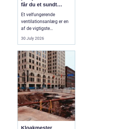
får du et sundt
indeklima
Et velfungerende
ventilationsanlæg er en
af de vigtigste
forudsætninger for et
30 July 2026
sundt og behageligt
indeklima. Når luften i
boligen eller på
arbejdspladsen bliver
tung, fugtig eller for
varm, påvirker det både
komfo...
Kloakmester