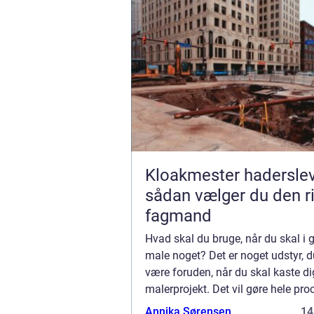
Kloakmester hadersle
sådan vælger du den ri
fagmand
Hvad skal du bruge, når du skal i
male noget? Det er noget udstyr, d
være foruden, når du skal kaste di
malerprojekt. Det vil gøre hele pr
betydelig nemmere for dig, og du v
Annika Sørensen
14