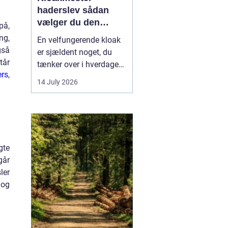
haderslev sådan
vælger du den
på,
rigtige fagmand
ng,
En velfungerende kloak
gså
er sjældent noget, du
tår
tænker over i hverdagen.
ers
,
Men når vandet
14 July 2026
pludselig står i kælderen,
eller toilettet stopper til,
bliver behovet for en
kompetent kloakmester
meget tydeligt. I
gte
Haderslev og omegn er
går
der flere muligheder,
ler
men...
 og