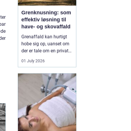
Grenknusning: som
ter
effektiv løsning til
par
have- og skovaffald
æde
Grenaffald kan hurtigt
der
hobe sig op, uanset om
der er tale om en privat
have, læhegn langs
01 July 2026
marken eller større
skovarealer. Mange
oplever, at bunker af
grene, kvas og toppe
både skæmmer området
og gør det svæ...