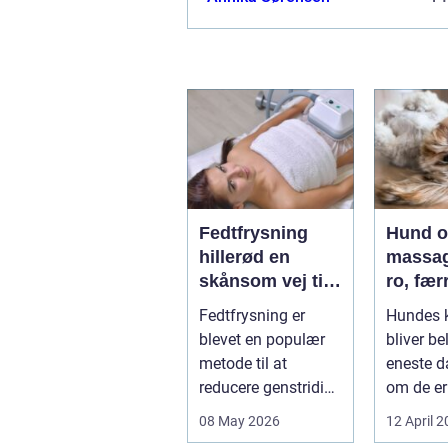
at resultatet bliver bedre. God...
Fedtfrysning
Hund 
hillerød en
massag
skånsom vej til
ro, fær
reduktion af
smerte
Fedtfrysning er
Hundes 
lokale
bedre
blevet en populær
bliver be
fedtdepoter
bevæge
metode til at
eneste d
reducere genstridige
om de er
fedtdepoter, som
familieh
08 May 2026
12 April 
ikke reagerer ...
jagthund