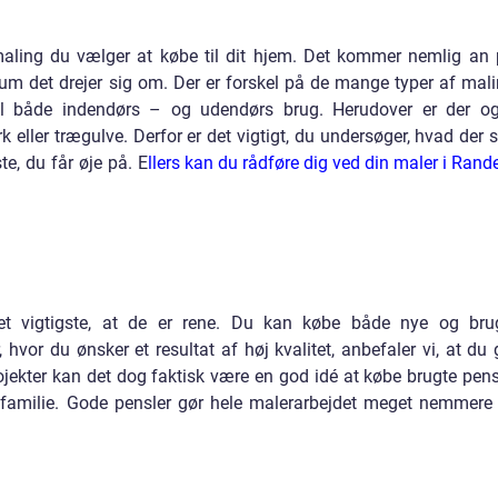
t maling du vælger at købe til dit hjem. Det kommer nemlig an 
um det drejer sig om. Der er forskel på de mange typer af mali
til både indendørs – og udendørs brug. Herudover er der o
 eller trægulve. Derfor er det vigtigt, du undersøger, hvad der s
te, du får øje på. E
llers kan du rådføre dig ved din maler i Rand
det vigtigste, at de er rene. Du kan købe både nye og bru
 hvor du ønsker et resultat af høj kvalitet, anbefaler vi, at du 
rojekter kan det dog faktisk være en god idé at købe brugte pens
er familie. Gode pensler gør hele malerarbejdet meget nemmere