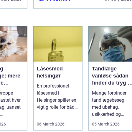
at resultatet bliver bedre. God...
og
Låsesmed
Tandlæge
e: mere
helsingør
vanløse sådan
re
finder du tryg o
En professionel
r og
professionel
kroppe
låsesmed i
Mange forbinder
tandpleje
lastet hver
Helsingør spiller en
tandlægebesøg
lse
ag, uanset
vigtig rolle for både
med ubehag,
private og erhverv,
usikkerhed og
unde,
når nøgler...
bekymring for båd
2026
06 March 2026
05 March 2026
e,
smerter og pris.