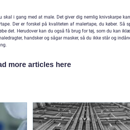
u skal i gang med at male. Det giver dig nemlig knivskarpe kan
tape. Der er forskel på kvaliteten af malertape, du køber. Så s
øbe det. Herudover kan du også få brug for tøj, som du kan ikl
maledragter, handsker og sågar masker, så du ikke står og indån
ing.
d more articles here