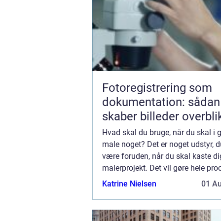
Fotoregistrering som
dokumentation: sådan
skaber billeder overbli
tryghed
Hvad skal du bruge, når du skal i
male noget? Det er noget udstyr, d
være foruden, når du skal kaste di
malerprojekt. Det vil gøre hele pr
betydelig nemmere for dig, og du v
Katrine Nielsen
01 A
at resultatet bliver bedre. God...