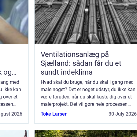
Ventilationsanlæg på
Sjælland: sådan får du et
k og
sundt indeklima
 gang med
Hvad skal du bruge, når du skal i gang med
u ikke kan
male noget? Det er noget udstyr, du ikke kan
g over et
være foruden, når du skal kaste dig over et
ocessen
malerprojekt. Det vil gøre hele processen
il opleve,
betydelig nemmere for dig, og du vil opleve,
ugust 2026
Toke Larsen
30 July 2026
at resultatet bliver bedre. God...