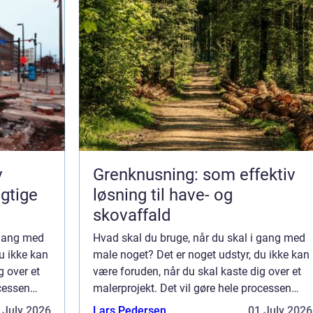
v
Grenknusning: som effektiv
gtige
løsning til have- og
skovaffald
 gang med
Hvad skal du bruge, når du skal i gang med
u ikke kan
male noget? Det er noget udstyr, du ikke kan
g over et
være foruden, når du skal kaste dig over et
ocessen
malerprojekt. Det vil gøre hele processen
il opleve,
betydelig nemmere for dig, og du vil opleve,
 July 2026
Lars Pedersen
01 July 2026