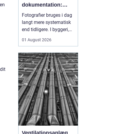
sen
dokumentation:
sådan skaber
Fotografier bruges i dag
billeder overblik og
langt mere systematisk
tryghed
end tidligere. I byggeri,
ejendomsdrift og
01 August 2026
arbejdsmiljø arbejder
mange nu
med
fotoregistrering som
en
fast del af
dit
dokumentation...
Ventilationsanlæg