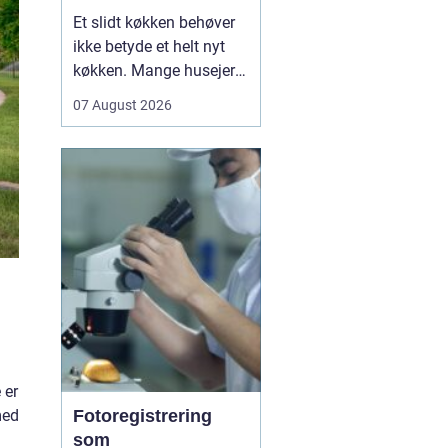
køkken der føles
Et slidt køkken behøver
som nyt
ikke betyde et helt nyt
køkken. Mange husejere
i Holstebro står med
07 August 2026
køkkenlåger, der fungerer
fint, men ser trætte ud
efter mange års brug.
Her kan
Lakering af
køkkener Holst...
 er
med
Fotoregistrering
som