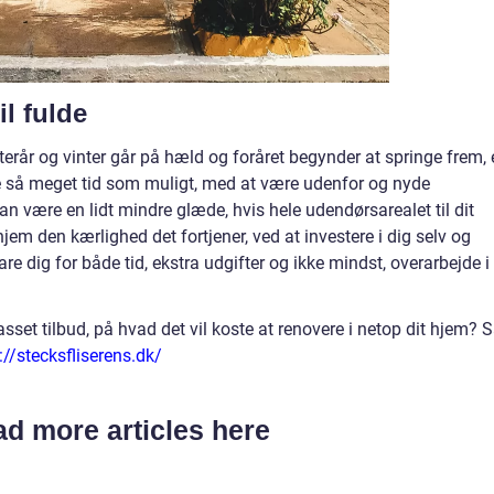
l fulde
terår og vinter går på hæld og foråret begynder at springe frem, 
uge så meget tid som muligt, med at være udenfor og nyde
n være en lidt mindre glæde, hvis hele udendørsarealet til dit
hjem den kærlighed det fortjener, ved at investere i dig selv og
re dig for både tid, ekstra udgifter og ikke mindst, overarbejde i
sset tilbud, på hvad det vil koste at renovere i netop dit hjem? 
://stecksfliserens.dk/
d more articles here