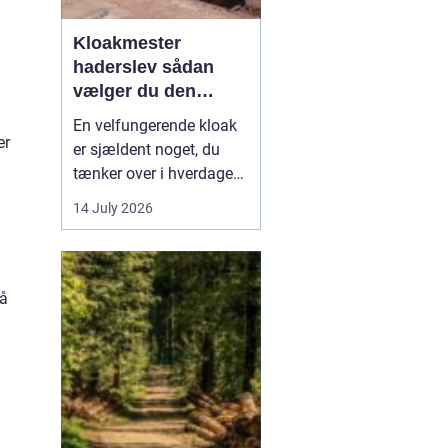
Kloakmester
haderslev sådan
vælger du den
rigtige fagmand
En velfungerende kloak
er
er sjældent noget, du
tænker over i hverdagen.
Men når vandet
14 July 2026
pludselig står i kælderen,
eller toilettet stopper til,
bliver behovet for en
kompetent kloakmester
Så
meget tydeligt. I
Haderslev og omegn er
der flere muligheder,
men...