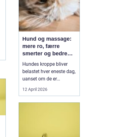
Hund og massage:
mere ro, færre
smerter og bedre
bevægelse
Hundes kroppe bliver
belastet hver eneste dag,
uanset om de er
familiehunde, jagthunde,
12 April 2026
konkurrencehunde eller
seniorer. Mange ejere
opdager først problemer,
når hunden halter, virker
sur eller pludselig ikke vil
hoppe op i sofaen. Her