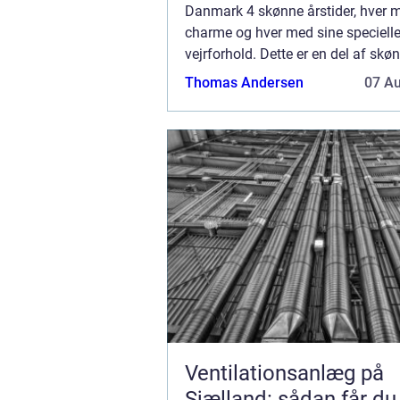
Danmark 4 skønne årstider, hver 
charme og hver med sine speciell
vejrforhold. Dette er en del af sk
vores land, men ikke nødvendigvis
Thomas Andersen
07 A
ejendom. Det mange måneder me
regnfuld...
Ventilationsanlæg på
Sjælland: sådan får du