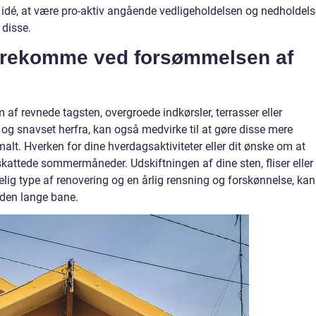
d idé, at være pro-aktiv angående vedligeholdelsen og nedholdel
 disse.
forekomme ved forsømmelsen af
m af revnede tagsten, overgroede indkørsler, terrasser eller
og snavset herfra, kan også medvirke til at gøre disse mere
malt. Hverken for dine hverdagsaktiviteter eller dit ønske om at
jtskattede sommermåneder. Udskiftningen af dine sten, fliser eller 
elig type af renovering og en årlig rensning og forskønnelse, kan
 den lange bane.