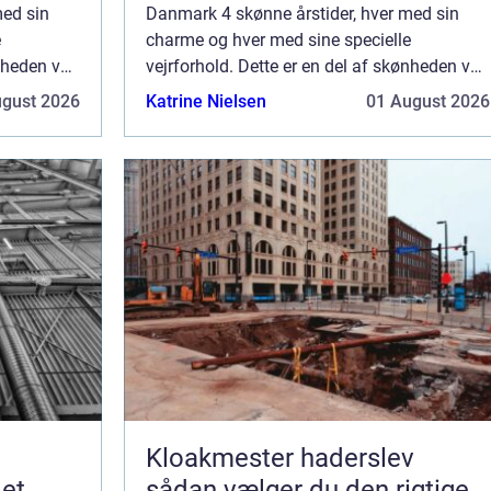
med sin
Danmark 4 skønne årstider, hver med sin
e
charme og hver med sine specielle
ønheden ved
vejrforhold. Dette er en del af skønheden ved
 af vores
vores land, men ikke nødvendigvis af vores
ugust 2026
Katrine Nielsen
01 August 2026
d
ejendom. Det mange måneder med
regnfuld...
Kloakmester haderslev
 et
sådan vælger du den rigtige