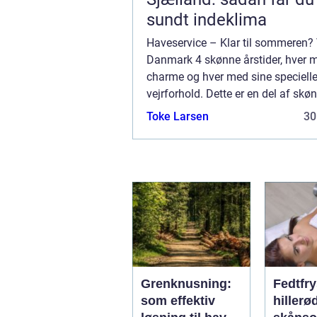
sundt indeklima
Haveservice – Klar til sommeren? V
Danmark 4 skønne årstider, hver 
charme og hver med sine speciell
vejrforhold. Dette er en del af sk
vores land, men ikke nødvendigvis
Toke Larsen
30
ejendom. Det mange måneder me
regnfuld...
Grenknusning:
Fedtfr
som effektiv
hillerød 