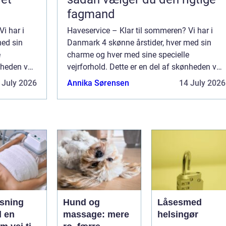
fagmand
i har i
Haveservice – Klar til sommeren? Vi har i
med sin
Danmark 4 skønne årstider, hver med sin
e
charme og hver med sine specielle
ønheden ved
vejrforhold. Dette er en del af skønheden ved
 af vores
vores land, men ikke nødvendigvis af vores
 July 2026
Annika Sørensen
14 July 2026
d
ejendom. Det mange måneder med
regnfuld...
ysning
Hund og
Låsesmed
en
massage: mere
helsingør