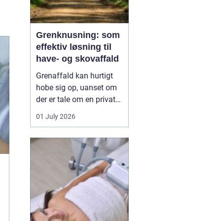
Grenknusning: som
effektiv løsning til
have- og skovaffald
Grenaffald kan hurtigt
hobe sig op, uanset om
der er tale om en privat
have, læhegn langs
01 July 2026
marken eller større
skovarealer. Mange
oplever, at bunker af
grene, kvas og toppe
både skæmmer området
og gør det svæ...