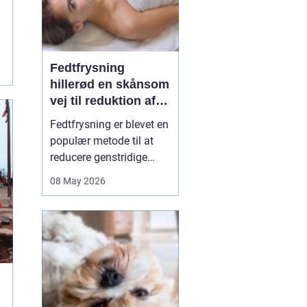
Fedtfrysning
hillerød en skånsom
vej til reduktion af
lokale fedtdepoter
Fedtfrysning er blevet en
populær metode til at
reducere genstridige
fedtdepoter, som ikke
08 May 2026
reagerer på kost og
motion. Behandlingen er
ikke en slankekur, men et
supplement for dig, der
er tæt på din idealvægt
og ønsker at forme
kroppen enkelte steder...