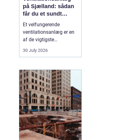
på Sjælland: sådan
får du et sundt
indeklima
Et velfungerende
ventilationsanlæg er en
af de vigtigste
forudsætninger for et
30 July 2026
sundt og behageligt
indeklima. Når luften i
boligen eller på
arbejdspladsen bliver
tung, fugtig eller for
varm, påvirker det både
komfo...