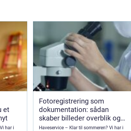
Fotoregistrering som
u et
dokumentation: sådan
nyt
skaber billeder overblik og
tryghed
i har i
Haveservice – Klar til sommeren? Vi har i