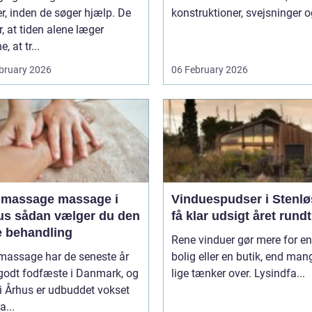
r, inden de søger hjælp. De
konstruktioner, svejsninger og
, at tiden alene læger
, at tr...
bruary 2026
06 February 2026
imassage massage i
Vinduespudser i Stenlø
er du den
få klar udsigt året rundt
e behandling
Rene vinduer gør mere for en
massage har de seneste år
bolig eller en butik, end man
 godt fodfæste i Danmark, og
lige tænker over. Lysindfa...
i Århus er udbuddet vokset
...