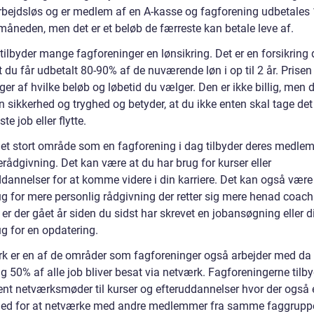
bejdsløs og er medlem af en A-kasse og fagforening udbetales
måneden, men det er et beløb de færreste kan betale leve af.
tilbyder mange fagforeninger en lønsikring. Det er en forsikring 
t du får udbetalt 80-90% af de nuværende løn i op til 2 år. Prisen
er af hvilke beløb og løbetid du vælger. Den er ikke billig, men 
n sikkerhed og tryghed og betyder, at du ikke enten skal tage det
te job eller flytte.
et stort område som en fagforening i dag tilbyder deres medle
erådgivning. Det kan være at du har brug for kurser eller
ddannelser for at komme videre i din karriere. Det kan også være
ug for mere personlig rådgivning der retter sig mere henad coach
er der gået år siden du sidst har skrevet en jobansøgning eller d
ug for en opdatering.
k er en af de områder som fagforeninger også arbejder med da
g 50% af alle job bliver besat via netværk. Fagforeningerne tilby
ent netværksmøder til kurser og efteruddannelser hvor der også 
ed for at netværke med andre medlemmer fra samme faggrupp