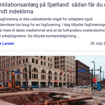
ntilationsanlæg på Sjælland: sådan får du 
ndt indeklima
fagforening er ikke udelukkende noget for arbejdere også
emikere har brug for en fagforening. I dag tilbyder fagforening
gt mere til deres medlemmer end at de forhandlers overenskoms
arbejdsgiverne. De tilbyder karriererådgivning, ...
e Larsen
30 July 