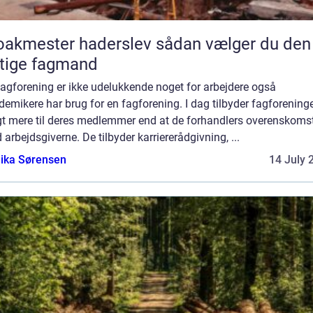
kmester haderslev sådan vælger du den
gtige fagmand
fagforening er ikke udelukkende noget for arbejdere også
emikere har brug for en fagforening. I dag tilbyder fagforening
gt mere til deres medlemmer end at de forhandlers overenskoms
arbejdsgiverne. De tilbyder karriererådgivning, ...
ika Sørensen
14 July 