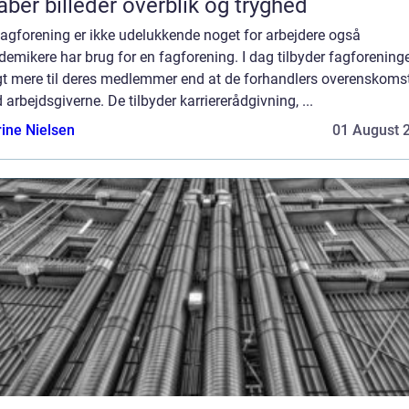
aber billeder overblik og tryghed
fagforening er ikke udelukkende noget for arbejdere også
emikere har brug for en fagforening. I dag tilbyder fagforening
gt mere til deres medlemmer end at de forhandlers overenskoms
arbejdsgiverne. De tilbyder karriererådgivning, ...
rine Nielsen
01 August 