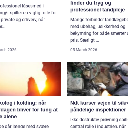
finder du tryg og
ofessionel låsesmed i
professionel tandpleje
ngør spiller en vigtig rolle for
private og erhverv, når
Mange forbinder tandlægeb
r...
med ubehag, usikkerhed og
bekymring for både smerter 
pris. Særligt ...
rch 2026
05 March 2026
olog i kolding: når
Ndt kurser vejen til sikre og
dagen bliver for tung at
pålidelige inspektioner
e alene
Ikke-destruktiv prøvning spill
e går længe med svære
central rolle i industrien, når