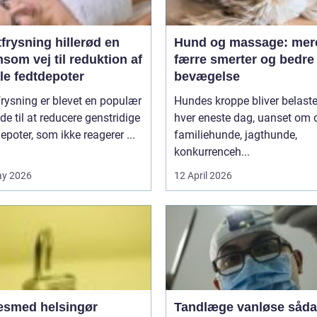
frysning hillerød en
Hund og massage: mere
som vej til reduktion af
færre smerter og bedre
le fedtdepoter
bevægelse
rysning er blevet en populær
Hundes kroppe bliver belaste
e til at reducere genstridige
hver eneste dag, uanset om 
epoter, som ikke reagerer ...
familiehunde, jagthunde,
konkurrenceh...
ay 2026
12 April 2026
esmed helsingør
Tandlæge vanløse sådan