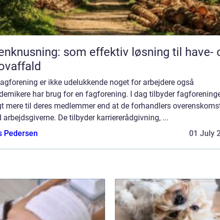
enknusning: som effektiv løsning til have- 
ovaffald
fagforening er ikke udelukkende noget for arbejdere også
emikere har brug for en fagforening. I dag tilbyder fagforening
gt mere til deres medlemmer end at de forhandlers overenskoms
arbejdsgiverne. De tilbyder karriererådgivning, ...
s Pedersen
01 July 