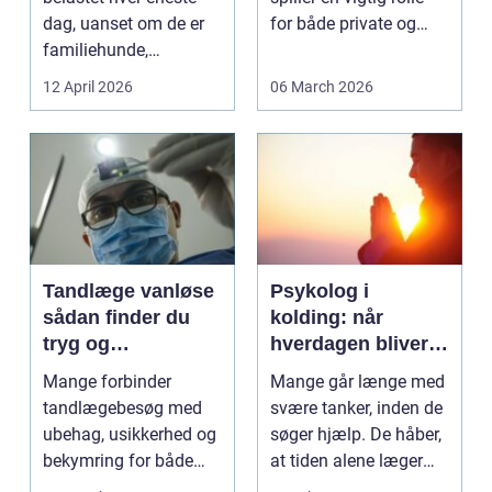
dag, uanset om de er
for både private og
familiehunde,
erhverv, når nøgler...
jagthunde,
12 April 2026
06 March 2026
konkurrenceh...
Tandlæge vanløse
Psykolog i
sådan finder du
kolding: når
tryg og
hverdagen bliver
professionel
for tung at bære
Mange forbinder
Mange går længe med
tandpleje
alene
tandlægebesøg med
svære tanker, inden de
ubehag, usikkerhed og
søger hjælp. De håber,
bekymring for både
at tiden alene læger
smerter og pris.
sårene, at tr...