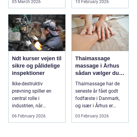
05 March 2026
10 February 2026
Særligt ...
Ndt kurser vejen til
Thaimassage
sikre og pålidelige
massage i Århus
inspektioner
sådan vælger du
den rette
Ikke-destruktiv
Thaimassage har de
behandling
prøvning spiller en
seneste år fået godt
central rolle i
fodfæste i Danmark,
industrien, når
og især i Århus er
konstruktioner,
udbuddet vokset
06 February 2026
03 February 2026
svejsninger og k...
marka...