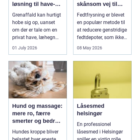
løsning til have-
skånsom vej til
og skovaffald
reduktion af lokale
Grenaffald kan hurtigt
Fedtfrysning er blevet
fedtdepoter
hobe sig op, uanset
en populær metode til
om der er tale om en
at reducere genstridige
privat have, læhegn
fedtdepoter, som ikke
langs mark...
reagerer ...
01 July 2026
08 May 2026
Hund og massage:
Låsesmed
mere ro, færre
helsingør
smerter og bedre
En professionel
bevægelse
Hundes kroppe bliver
låsesmed i Helsingør
belastet hver eneste
spiller en vigtig rolle