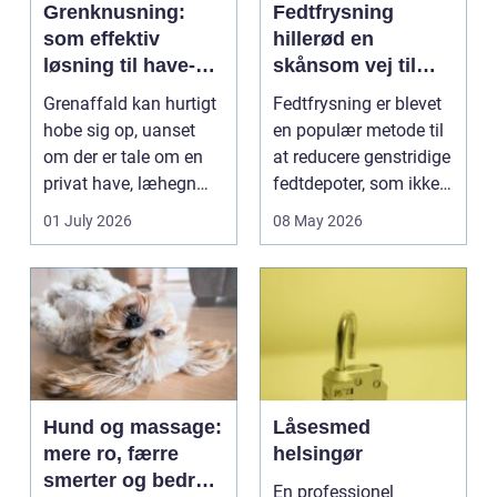
Grenknusning:
Fedtfrysning
som effektiv
hillerød en
løsning til have-
skånsom vej til
og skovaffald
reduktion af lokale
Grenaffald kan hurtigt
Fedtfrysning er blevet
fedtdepoter
hobe sig op, uanset
en populær metode til
om der er tale om en
at reducere genstridige
privat have, læhegn
fedtdepoter, som ikke
langs mark...
reagerer ...
01 July 2026
08 May 2026
Hund og massage:
Låsesmed
mere ro, færre
helsingør
smerter og bedre
En professionel