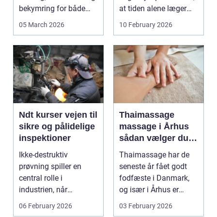
bekymring for både
at tiden alene læger
smerter og pris.
sårene, at tr...
05 March 2026
10 February 2026
Særligt ...
Ndt kurser vejen til
Thaimassage
sikre og pålidelige
massage i Århus
inspektioner
sådan vælger du
den rette
Ikke-destruktiv
Thaimassage har de
behandling
prøvning spiller en
seneste år fået godt
central rolle i
fodfæste i Danmark,
industrien, når
og især i Århus er
konstruktioner,
udbuddet vokset
06 February 2026
03 February 2026
svejsninger og k...
marka...