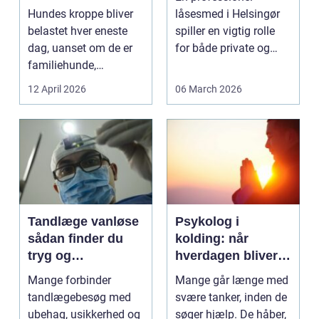
bevægelse
Hundes kroppe bliver
låsesmed i Helsingør
belastet hver eneste
spiller en vigtig rolle
dag, uanset om de er
for både private og
familiehunde,
erhverv, når nøgler...
jagthunde,
12 April 2026
06 March 2026
konkurrenceh...
Tandlæge vanløse
Psykolog i
sådan finder du
kolding: når
tryg og
hverdagen bliver
professionel
for tung at bære
Mange forbinder
Mange går længe med
tandpleje
alene
tandlægebesøg med
svære tanker, inden de
ubehag, usikkerhed og
søger hjælp. De håber,