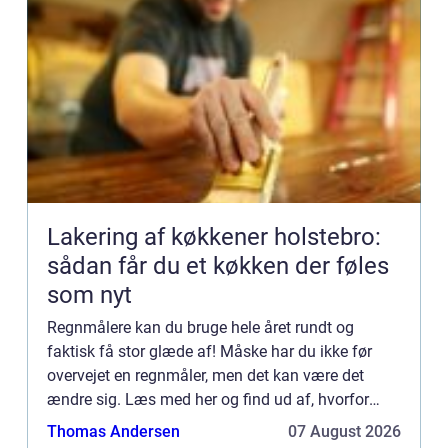
Lakering af køkkener holstebro:
sådan får du et køkken der føles
som nyt
Regnmålere kan du bruge hele året rundt og
faktisk få stor glæde af! Måske har du ikke før
overvejet en regnmåler, men det kan være det
ændre sig. Læs med her og find ud af, hvorfor
regnmålere kan være super effektive at have i
Thomas Andersen
07 August 2026
haven. Regnmålere er k...