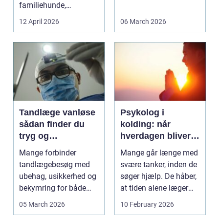
familiehunde,
erhverv, når nøgler...
jagthunde,
12 April 2026
06 March 2026
konkurrenceh...
Tandlæge vanløse
Psykolog i
sådan finder du
kolding: når
tryg og
hverdagen bliver
professionel
for tung at bære
Mange forbinder
Mange går længe med
tandpleje
alene
tandlægebesøg med
svære tanker, inden de
ubehag, usikkerhed og
søger hjælp. De håber,
bekymring for både
at tiden alene læger
smerter og pris.
sårene, at tr...
05 March 2026
10 February 2026
Særligt ...