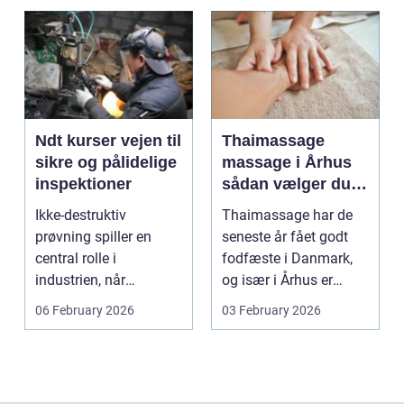
Ndt kurser vejen til
Thaimassage
sikre og pålidelige
massage i Århus
inspektioner
sådan vælger du
den rette
Ikke-destruktiv
Thaimassage har de
behandling
prøvning spiller en
seneste år fået godt
central rolle i
fodfæste i Danmark,
industrien, når
og især i Århus er
konstruktioner,
udbuddet vokset
06 February 2026
03 February 2026
svejsninger og k...
marka...