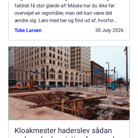
faktisk få stor glæde af! Måske har du ikke før
overvejet en regnmåler, men det kan være det
ændre sig. Læs med her og find ud af, hvorfor
regnmålere kan være super effektive at have i
Toke Larsen
30 July 2026
haven. Regnmålere er k...
Kloakmester haderslev sådan