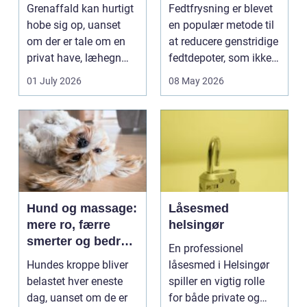
og skovaffald
reduktion af lokale
Grenaffald kan hurtigt
Fedtfrysning er blevet
fedtdepoter
hobe sig op, uanset
en populær metode til
om der er tale om en
at reducere genstridige
privat have, læhegn
fedtdepoter, som ikke
langs mark...
reagerer ...
01 July 2026
08 May 2026
Hund og massage:
Låsesmed
mere ro, færre
helsingør
smerter og bedre
En professionel
bevægelse
Hundes kroppe bliver
låsesmed i Helsingør
belastet hver eneste
spiller en vigtig rolle
dag, uanset om de er
for både private og