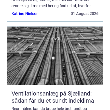
ændre sig. Læs med her og find ud af, hvorfor
regnmålere kan være super effektive at have i
Katrine Nielsen
01 August 2026
haven. Regnmålere er k...
Ventilationsanlæg på Sjælland:
sådan får du et sundt indeklima
Regnmålere kan du bruge hele året rundt og