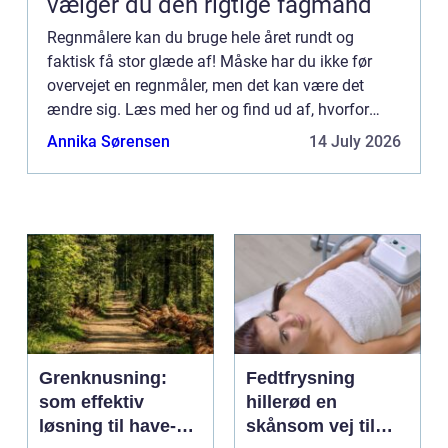
vælger du den rigtige fagmand
Regnmålere kan du bruge hele året rundt og
faktisk få stor glæde af! Måske har du ikke før
overvejet en regnmåler, men det kan være det
ændre sig. Læs med her og find ud af, hvorfor
regnmålere kan være super effektive at have i
Annika Sørensen
14 July 2026
haven. Regnmålere er k...
Grenknusning:
Fedtfrysning
som effektiv
hillerød en
løsning til have-
skånsom vej til