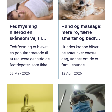
Fedtfrysning
Hund og massage:
hillerød en
mere ro, færre
skånsom vej til
smerter og bedre
reduktion af lokale
bevægelse
Fedtfrysning er blevet
Hundes kroppe bliver
fedtdepoter
en populær metode til
belastet hver eneste
at reducere genstridige
dag, uanset om de er
fedtdepoter, som ikke
familiehunde,
reagerer ...
jagthunde,
08 May 2026
12 April 2026
konkurrenceh...