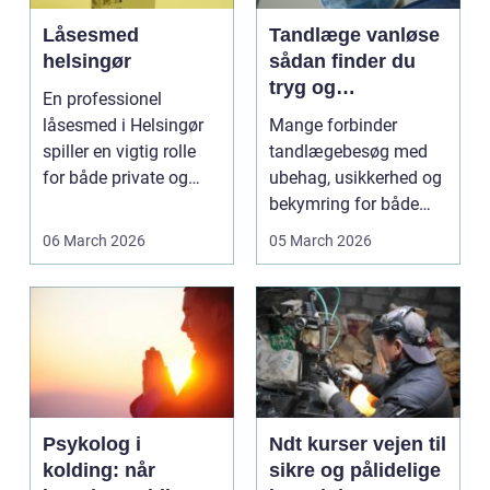
Låsesmed
Tandlæge vanløse
helsingør
sådan finder du
tryg og
En professionel
professionel
låsesmed i Helsingør
Mange forbinder
tandpleje
spiller en vigtig rolle
tandlægebesøg med
for både private og
ubehag, usikkerhed og
erhverv, når nøgler...
bekymring for både
smerter og pris.
06 March 2026
05 March 2026
Særligt ...
Psykolog i
Ndt kurser vejen til
kolding: når
sikre og pålidelige