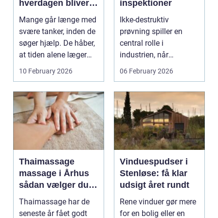
hverdagen bliver
inspektioner
for tung at bære
Mange går længe med
Ikke-destruktiv
alene
svære tanker, inden de
prøvning spiller en
søger hjælp. De håber,
central rolle i
at tiden alene læger
industrien, når
sårene, at tr...
konstruktioner,
10 February 2026
06 February 2026
svejsninger og k...
Thaimassage
Vinduespudser i
massage i Århus
Stenløse: få klar
sådan vælger du
udsigt året rundt
den rette
Thaimassage har de
Rene vinduer gør mere
behandling
seneste år fået godt
for en bolig eller en