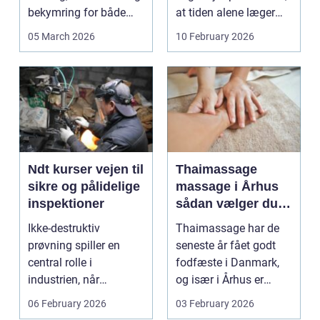
bekymring for både
at tiden alene læger
smerter og pris.
sårene, at tr...
05 March 2026
10 February 2026
Særligt ...
Ndt kurser vejen til
Thaimassage
sikre og pålidelige
massage i Århus
inspektioner
sådan vælger du
den rette
Ikke-destruktiv
Thaimassage har de
behandling
prøvning spiller en
seneste år fået godt
central rolle i
fodfæste i Danmark,
industrien, når
og især i Århus er
konstruktioner,
udbuddet vokset
06 February 2026
03 February 2026
svejsninger og k...
marka...