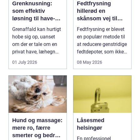
Grenknusning:
Fedtfrysning
som effektiv
hillerød en
løsning til have-
skånsom vej til
og skovaffald
reduktion af lokale
Grenaffald kan hurtigt
Fedtfrysning er blevet
fedtdepoter
hobe sig op, uanset
en populær metode til
om der er tale om en
at reducere genstridige
privat have, læhegn
fedtdepoter, som ikke
langs mark...
reagerer ...
01 July 2026
08 May 2026
Hund og massage:
Låsesmed
mere ro, færre
helsingør
smerter og bedre
En professionel