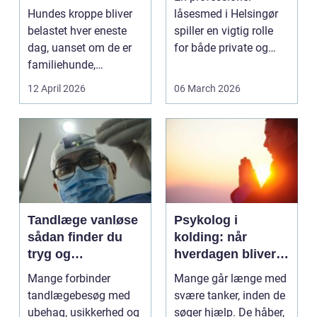
bevægelse
Hundes kroppe bliver
låsesmed i Helsingør
belastet hver eneste
spiller en vigtig rolle
dag, uanset om de er
for både private og
familiehunde,
erhverv, når nøgler...
jagthunde,
12 April 2026
06 March 2026
konkurrenceh...
Tandlæge vanløse
Psykolog i
sådan finder du
kolding: når
tryg og
hverdagen bliver
professionel
for tung at bære
Mange forbinder
Mange går længe med
tandpleje
alene
tandlægebesøg med
svære tanker, inden de
ubehag, usikkerhed og
søger hjælp. De håber,