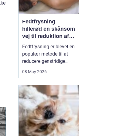
kke
Fedtfrysning
hillerød en skånsom
vej til reduktion af
lokale fedtdepoter
Fedtfrysning er blevet en
populær metode til at
reducere genstridige
fedtdepoter, som ikke
08 May 2026
reagerer på kost og
motion. Behandlingen er
ikke en slankekur, men et
supplement for dig, der
er tæt på din idealvægt
og ønsker at forme
kroppen enkelte steder...