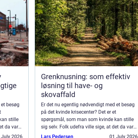
v
Grenknusning: som effektiv
gtige
løsning til have- og
skovaffald
 et besøg
Er det nu egentlig nødvendigt med et besøg
t
på det kvinde krisecenter? Det er et
n stille
spørgsmål, som man som kvinde kan stille
det da var
sig selv. Folk udefra ville sige, at det da var
t tage
lige til højrebenet og nødvendigt at tage
 July 2026
Lars Pedersen
01 July 2026