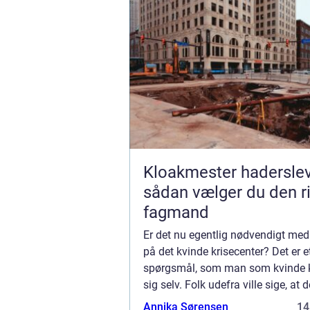
Kloakmester hadersle
sådan vælger du den ri
fagmand
Er det nu egentlig nødvendigt med
på det kvinde krisecenter? Det er e
spørgsmål, som man som kvinde ka
sig selv. Folk udefra ville sige, at 
lige til højrebenet og nødvendigt a
Annika Sørensen
14