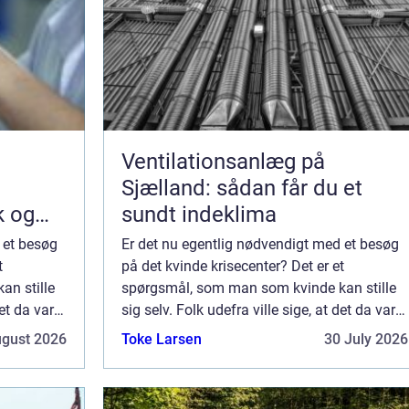
Ventilationsanlæg på
Sjælland: sådan får du et
k og
sundt indeklima
 et besøg
Er det nu egentlig nødvendigt med et besøg
t
på det kvinde krisecenter? Det er et
n stille
spørgsmål, som man som kvinde kan stille
det da var
sig selv. Folk udefra ville sige, at det da var
t tage
lige til højrebenet og nødvendigt at tage
ugust 2026
Toke Larsen
30 July 2026
r man...
derhen, men det er noget andet, når man...