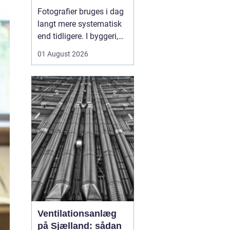
sådan skaber
Fotografier bruges i dag
billeder overblik og
langt mere systematisk
tryghed
end tidligere. I byggeri,
ejendomsdrift og
01 August 2026
arbejdsmiljø arbejder
mange nu
med
fotoregistrering som
en
fast del af
dokumentation...
Ventilationsanlæg
på Sjælland: sådan