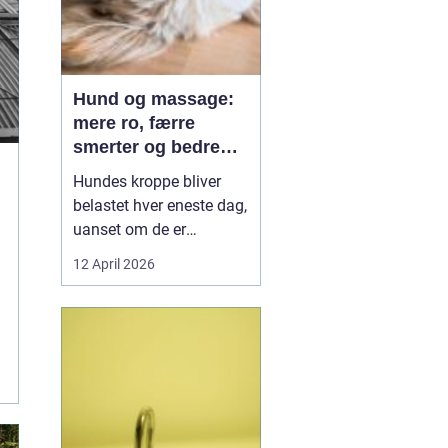
Hund og massage:
mere ro, færre
smerter og bedre
bevægelse
Hundes kroppe bliver
belastet hver eneste dag,
uanset om de er
familiehunde, jagthunde,
12 April 2026
konkurrencehunde eller
seniorer. Mange ejere
opdager først problemer,
når hunden halter, virker
sur eller pludselig ikke vil
hoppe op i sofaen. Her
k...