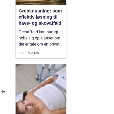
Grenknusning: som
effektiv løsning til
have- og skovaffald
Grenaffald kan hurtigt
hobe sig op, uanset om
der er tale om en privat
have, læhegn langs
01 July 2026
marken eller større
skovarealer. Mange
oplever, at bunker af
grene, kvas og toppe
både skæmmer området
og gør det svæ...
nde