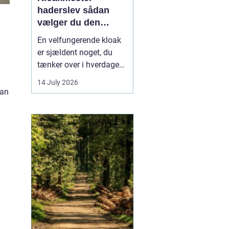
haderslev sådan
vælger du den
rigtige fagmand
En velfungerende kloak
er sjældent noget, du
tænker over i hverdagen.
Men når vandet
14 July 2026
pludselig står i kælderen,
man
eller toilettet stopper til,
bliver behovet for en
kompetent kloakmester
meget tydeligt. I
Haderslev og omegn er
der flere muligheder,
men...