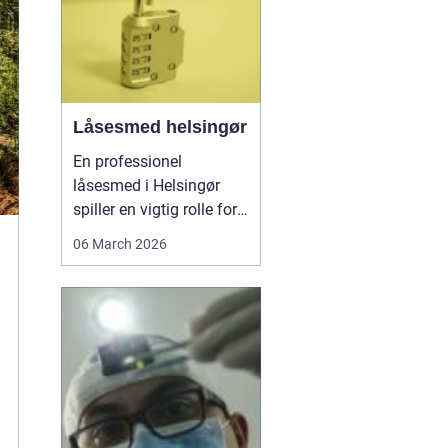
Låsesmed helsingør
En professionel
låsesmed i Helsingør
spiller en vigtig rolle for
både private og erhverv,
06 March 2026
når nøglerne mangler,
døren driller, eller
sikkerheden skal
opgraderes. I en by med
mange ældre
ejendomme,
sommerhuse og
moderne boliger er der