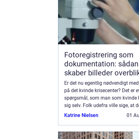
Fotoregistrering som
dokumentation: sådan
skaber billeder overbli
tryghed
Er det nu egentlig nødvendigt med
på det kvinde krisecenter? Det er e
spørgsmål, som man som kvinde ka
sig selv. Folk udefra ville sige, at 
lige til højrebenet og nødvendigt a
Katrine Nielsen
01 A
derhen, men det er noget andet, nå