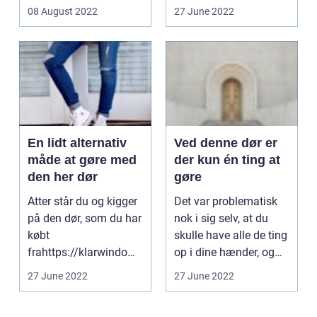
udvalg af dør...
offentlige, på
08 August 2022
27 June 2022
institutio...
En lidt alternativ
Ved denne dør er
måde at gøre med
der kun én ting at
den her dør
gøre
Atter står du og kigger
Det var problematisk
på den dør, som du har
nok i sig selv, at du
købt
skulle have alle de ting
frahttps://klarwindows
op i dine hænder, og
.co.uk/external-
det krævede...
27 June 2022
27 June 2022
doors/fren...