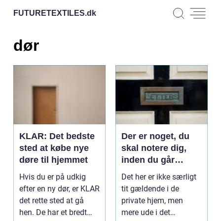
FUTURETEXTILES.
dk
dør
KLAR: Det bedste
Der er noget, du
sted at købe nye
skal notere dig,
døre til hjemmet
inden du går
gennem den er dør
Hvis du er på udkig
Det her er ikke særligt
efter en ny dør, er KLAR
tit gældende i de
det rette sted at gå
private hjem, men
hen. De har et bredt
mere ude i det