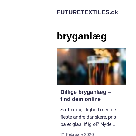
FUTURETEXTILES.
dk
bryganlæg
Billige bryganlæg –
find dem online
Sætter du, i lighed med de
fleste andre danskere, pris
på et glas liflig øl? Nyde...
21 February 2020